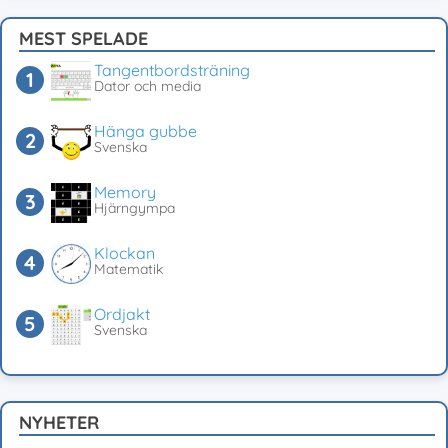
MEST SPELADE
Tangentbordsträning
Dator och media
Hänga gubbe
Svenska
Memory
Hjärngympa
Klockan
Matematik
Ordjakt
Svenska
NYHETER