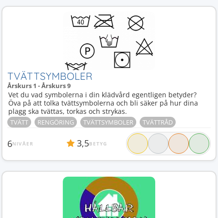
TVÄTTSYMBOLER
Årskurs 1 - Årskurs 9
Vet du vad symbolerna i din klädvård egentligen betyder?
Öva på att tolka tvättsymbolerna och bli säker på hur dina
plagg ska tvättas, torkas och strykas.
TVÄTT
RENGÖRING
TVÄTTSYMBOLER
TVÄTTRÅD
3,5
6
NIVÅER
BETYG