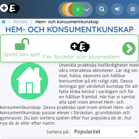
0
0
0
0
Ämnen
Hem- och konsumentkunskap
HEM- OCH KONSUMENTKUNSKAP
Spela alla spel
Fler fördelar som plusmedlem
Utveckla praktiska livsfärdigheter med
våra interaktiva aktiviteter. Lär dig om
mat, hälsa, ekonomi och hållbar
konsumtion på ett roligt sätt. Dessa
övningar ger värdefull kunskap för att
fatta kloka beslut i vardagen och för
en hållbar framtid. Här har vi samlat
alla spel inom ämnet Hem- och
konsumentkunskap. Dessa praktiska spel inom ämnet Hem- och
konsumentkunskap passar elever i förskolan, grundskolan och
gymnasiet. Du kan sortera spelen efter hur populära de är, hur
nya de är eller efter namn.
Sortera på: