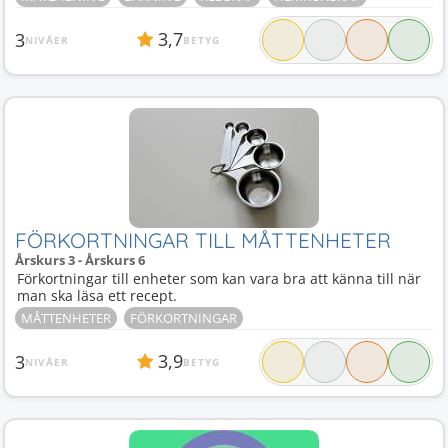
3,7
3
NIVÅER
BETYG
FÖRKORTNINGAR TILL MÅTTENHETER
Årskurs 3 - Årskurs 6
Förkortningar till enheter som kan vara bra att känna till när
man ska läsa ett recept.
MÅTTENHETER
FÖRKORTNINGAR
3,9
3
NIVÅER
BETYG