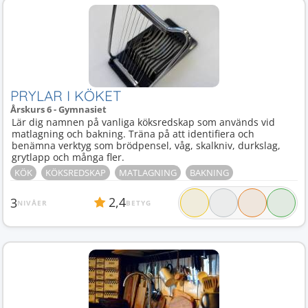
PRYLAR I KÖKET
Årskurs 6 - Gymnasiet
Lär dig namnen på vanliga köksredskap som används vid
matlagning och bakning. Träna på att identifiera och
benämna verktyg som brödpensel, våg, skalkniv, durkslag,
grytlapp och många fler.
KÖK
KÖKSREDSKAP
MATLAGNING
BAKNING
2,4
3
NIVÅER
BETYG