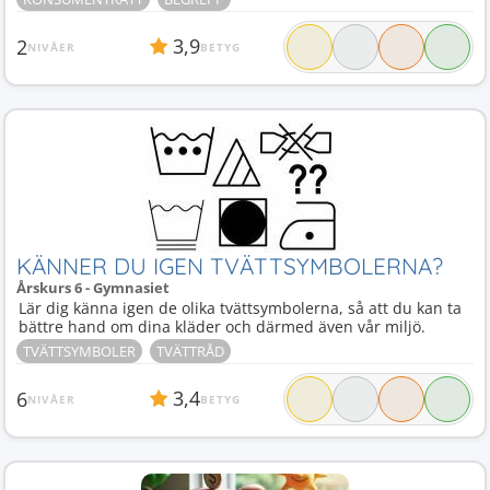
3,9
2
NIVÅER
BETYG
KÄNNER DU IGEN TVÄTTSYMBOLERNA?
Årskurs 6 - Gymnasiet
Lär dig känna igen de olika tvättsymbolerna, så att du kan ta
bättre hand om dina kläder och därmed även vår miljö.
TVÄTTSYMBOLER
TVÄTTRÅD
3,4
6
NIVÅER
BETYG