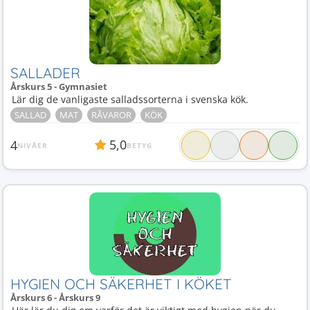
SALLADER
Årskurs 5 - Gymnasiet
Lär dig de vanligaste salladssorterna i svenska kök.
SALLAD
MAT
RÅVAROR
KÖK
5,0
4
NIVÅER
BETYG
HYGIEN OCH SÄKERHET I KÖKET
Årskurs 6 - Årskurs 9