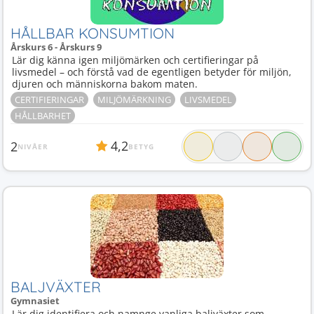
HÅLLBAR KONSUMTION
Årskurs 6 - Årskurs 9
Lär dig känna igen miljömärken och certifieringar på
livsmedel – och förstå vad de egentligen betyder för miljön,
djuren och människorna bakom maten.
CERTIFIERINGAR
MILJÖMÄRKNING
LIVSMEDEL
HÅLLBARHET
4,2
2
NIVÅER
BETYG
BALJVÄXTER
Gymnasiet
Lär dig identifiera och namnge vanliga baljväxter som