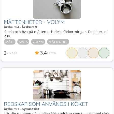
MÅTTENHETER - VOLYM
Årskurs 4 - Årskurs 9
Spela och öva på måtten och dess förkortningar. Deciliter, dl
osv.
MÅTT
MÄTA
VOLYM
MÅTTENHET
3,4
3
NIVÅER
BETYG
REDSKAP SOM ANVÄNDS I KÖKET
Årskurs 7 - Gymnasiet
Lär dig namnen på vanliga köksredskap som till exempel slev,