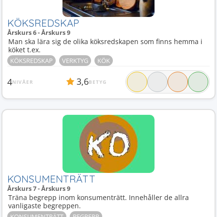
KÖKSREDSKAP
Årskurs 6 - Årskurs 9
Man ska lära sig de olika köksredskapen som finns hemma i
köket t.ex.
KÖKSREDSKAP
VERKTYG
KÖK
3,6
4
NIVÅER
BETYG
KONSUMENTRÄTT
Årskurs 7 - Årskurs 9
Träna begrepp inom konsumenträtt. Innehåller de allra
vanligaste begreppen.
KONSUMENTRÄTT
BEGREPP