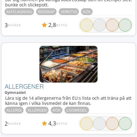
bunke och slickepott.
MATLAGNING
REDSKAP
VERKTYG
KÖK
2,8
3
NIVÅER
BETYG
ALLERGENER
Gymnasiet
Lära sig de 14 allergenerna från EU:s lista och att träna på att
känna igen i vilka livsmedel de kan finnas.
ALLERGI
ALLERGEN
KÖK
LIVSMEDEL
4,3
2
NIVÅER
BETYG