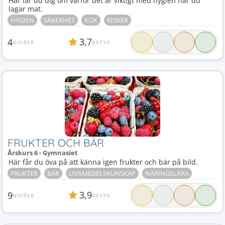
Här lär du dig om varför det är viktigt med hygien när du
lagar mat.
HYGIEN
SÄKERHET
KÖK
RISKER
3,7
4
NIVÅER
BETYG
FRUKTER OCH BÄR
Årskurs 6 - Gymnasiet
Här får du öva på att känna igen frukter och bär på bild.
FRUKTER
BÄR
LIVSMEDELSKUNSKAP
NÄRINGSLÄRA
3,9
9
NIVÅER
BETYG