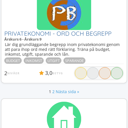
PRIVATEKONOMI - ORD OCH BEGREPP
Årskurs 6 - Årskurs 9
Lär dig grundläggande begrepp inom privatekonomi genom
att para ihop ord med rätt förklaring. Träna på budget,
inkomst, utgift, sparande och lån.
BUDGET
INKOMST
UTGIFT
SPARANDE
3,0
2
NIVÅER
BETYG
1
2
Nästa sida »