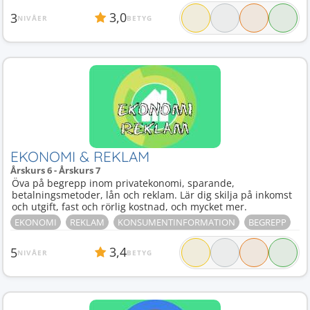
3,0
3
NIVÅER
BETYG
EKONOMI & REKLAM
Årskurs 6 - Årskurs 7
Öva på begrepp inom privatekonomi, sparande,
betalningsmetoder, lån och reklam. Lär dig skilja på inkomst
och utgift, fast och rörlig kostnad, och mycket mer.
EKONOMI
REKLAM
KONSUMENTINFORMATION
BEGREPP
3,4
5
NIVÅER
BETYG