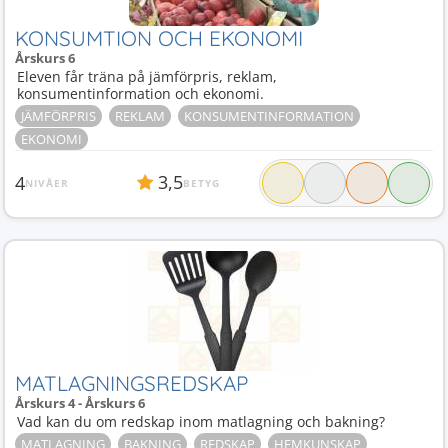
KONSUMTION OCH EKONOMI
Årskurs 6
Eleven får träna på jämförpris, reklam,
konsumentinformation och ekonomi.
JÄMFÖRPRIS
REKLAM
KONSUMENTINFORMATION
EKONOMI
3,5
4
NIVÅER
BETYG
MATLAGNINGSREDSKAP
Årskurs 4 - Årskurs 6
Vad kan du om redskap inom matlagning och bakning?
MATLAGNING
BAKNING
REDSKAP
HEMKUNSKAP