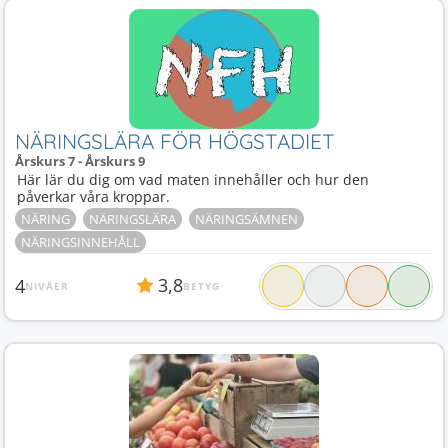
NÄRINGSLÄRA FÖR HÖGSTADIET
Årskurs 7 - Årskurs 9
Här lär du dig om vad maten innehåller och hur den
påverkar våra kroppar.
NÄRING
NÄRINGSLÄRA
NÄRINGSÄMNEN
NÄRINGSINNEHÅLL
3,8
4
NIVÅER
BETYG