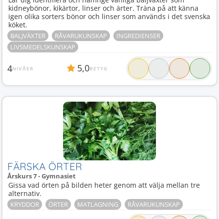
kidneybönor, kikärtor, linser och ärter. Träna på att känna
igen olika sorters bönor och linser som används i det svenska
köket.
BALJVÄXTER
RÅVARUKUNSKAP
INGREDIENSER
LIVSMEDELSKUNSKAP
5,0
4
NIVÅER
BETYG
FÄRSKA ÖRTER
Årskurs 7 - Gymnasiet
Gissa vad örten på bilden heter genom att välja mellan tre
alternativ.
KRYDDOR
ÖRTER
MATLAGNING
RÅVARUKUNSKAP