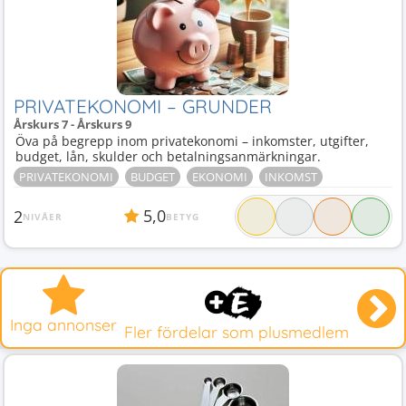
PRIVATEKONOMI – GRUNDER
Årskurs 7 - Årskurs 9
Öva på begrepp inom privatekonomi – inkomster, utgifter,
budget, lån, skulder och betalningsanmärkningar.
PRIVATEKONOMI
BUDGET
EKONOMI
INKOMST
5,0
2
NIVÅER
BETYG
Inga annonser
Fler fördelar som plusmedlem