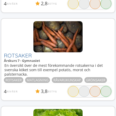
2,8
4
NIVÅER
BETYG
ROTSAKER
Årskurs 7 - Gymnasiet
En översikt över de mest förekommande rotsakerna i det
svenska köket som till exempel potatis, morot och
palsternacka.
ROTSAKER
MATLAGNING
RÅVARUKUNSKAP
GRÖNSAKER
3,8
4
NIVÅER
BETYG