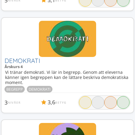
3,1
5
NIVÅER
BETYG
DEMOKRATI
Årskurs 4
Vi tränar demokrati. Vi lär in begrepp. Genom att eleverna
känner igen begreppen kan de lättare beskriva demokratiska
moment.
BEGREPP
DEMOKRATI
3,6
3
NIVÅER
BETYG