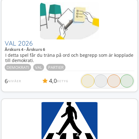
VAL 2026
Årskurs 4 - Årskurs 6
I detta spel får du träna på ord och begrepp som är kopplade
till demokrati.
DEMOKRATI
VAL
PARTIER
4,0
6
NIVÅER
BETYG