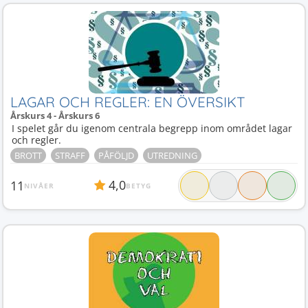
LAGAR OCH REGLER: EN ÖVERSIKT
Årskurs 4 - Årskurs 6
I spelet går du igenom centrala begrepp inom området lagar
och regler.
BROTT
STRAFF
PÅFÖLJD
UTREDNING
4,0
11
NIVÅER
BETYG