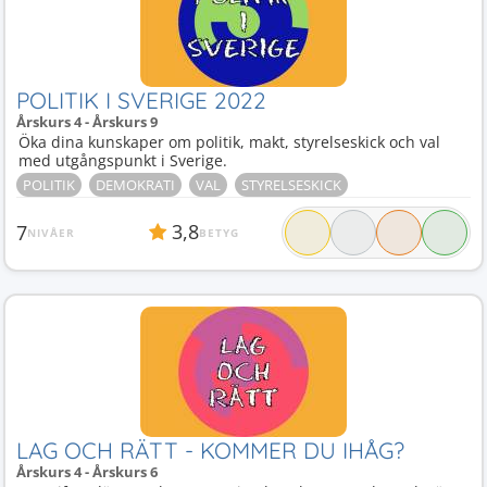
POLITIK I SVERIGE 2022
Årskurs 4 - Årskurs 9
Öka dina kunskaper om politik, makt, styrelseskick och val
med utgångspunkt i Sverige.
POLITIK
DEMOKRATI
VAL
STYRELSESKICK
3,8
7
NIVÅER
BETYG
LAG OCH RÄTT - KOMMER DU IHÅG?
Årskurs 4 - Årskurs 6