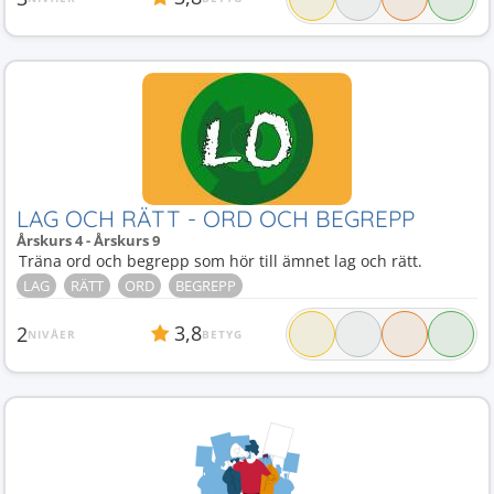
LAG OCH RÄTT - ORD OCH BEGREPP
Årskurs 4 - Årskurs 9
Träna ord och begrepp som hör till ämnet lag och rätt.
LAG
RÄTT
ORD
BEGREPP
3,8
2
NIVÅER
BETYG