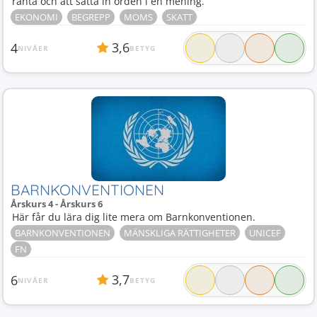
ränta och att sätta in orden i en mening.
EKONOMI
BEGREPP
MOMS
SKATT
3,6
4
NIVÅER
BETYG
BARNKONVENTIONEN
Årskurs 4 - Årskurs 6
Här får du lära dig lite mera om Barnkonventionen.
BARNKONVENTIONEN
MÄNSKLIGA RÄTTIGHETER
UNICEF
FN
3,7
6
NIVÅER
BETYG