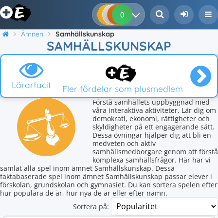
0
0
0
0
Ämnen
Samhällskunskap
SAMHÄLLSKUNSKAP
Lärarfacit
Fler fördelar som plusmedlem
Förstå samhällets uppbyggnad med
våra interaktiva aktiviteter. Lär dig om
demokrati, ekonomi, rättigheter och
skyldigheter på ett engagerande sätt.
Dessa övningar hjälper dig att bli en
medveten och aktiv
samhällsmedborgare genom att förstå
komplexa samhällsfrågor. Här har vi
samlat alla spel inom ämnet Samhällskunskap. Dessa
faktabaserade spel inom ämnet Samhällskunskap passar elever i
förskolan, grundskolan och gymnasiet. Du kan sortera spelen efter
hur populära de är, hur nya de är eller efter namn.
Sortera på: