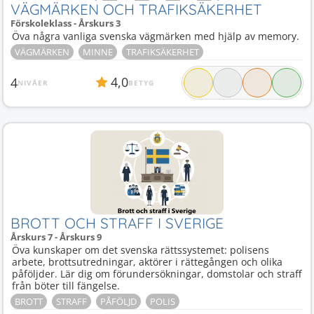
VÄGMÄRKEN OCH TRAFIKSÄKERHET
Förskoleklass - Årskurs 3
Öva några vanliga svenska vägmärken med hjälp av memory.
VÄGMÄRKEN
MINNE
TRAFIKSÄKERHET
4,0
4
NIVÅER
BETYG
BROTT OCH STRAFF I SVERIGE
Årskurs 7 - Årskurs 9
Öva kunskaper om det svenska rättssystemet: polisens
arbete, brottsutredningar, aktörer i rättegången och olika
påföljder. Lär dig om förundersökningar, domstolar och straff
från böter till fängelse.
BROTT
STRAFF
PÅFÖLJD
POLIS