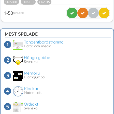
SNABBT
ENKELT
GRATIS
1-50
NIVÅER
MEST SPELADE
Tangentbordsträning
Dator och media
Hänga gubbe
Svenska
Memory
Hjärngympa
Klockan
Matematik
Ordjakt
Svenska