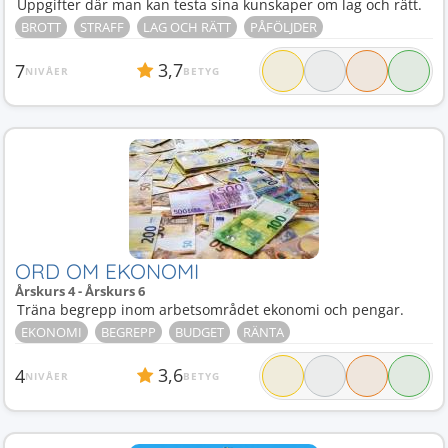
Uppgifter där man kan testa sina kunskaper om lag och rätt.
BROTT
STRAFF
LAG OCH RÄTT
PÅFÖLJDER
3,7
7
NIVÅER
BETYG
ORD OM EKONOMI
Årskurs 4 - Årskurs 6
Träna begrepp inom arbetsområdet ekonomi och pengar.
EKONOMI
BEGREPP
BUDGET
RÄNTA
3,6
4
NIVÅER
BETYG