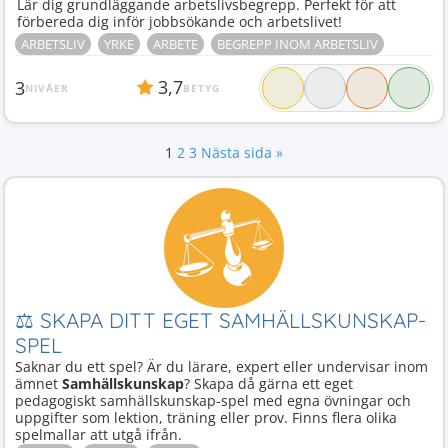
Lär dig grundläggande arbetslivsbegrepp. Perfekt för att
förbereda dig inför jobbsökande och arbetslivet!
ARBETSLIV
YRKE
ARBETE
BEGREPP INOM ARBETSLIV
3,7
3
NIVÅER
BETYG
1
2
3
Nästa sida »
⚖ SKAPA DITT EGET SAMHÄLLSKUNSKAP-
SPEL
Saknar du ett spel? Är du lärare, expert eller undervisar inom
ämnet
Samhällskunskap
? Skapa då gärna ett eget
pedagogiskt samhällskunskap-spel med egna övningar och
uppgifter som lektion, träning eller prov. Finns flera olika
spelmallar att utgå ifrån.