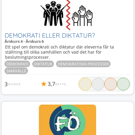
DEMOKRATI ELLER DIKTATUR?
Årskurs 4 - Årskurs 6
Ett spel om demokrati och diktatur där eleverna får ta
ställning till olika samhällen och vad det har för
beslutningsprocesser.
DEMOKRATI
DIKTATUR
DEMOKRATISKA PROCESSER
SAMHÄLLE
3,7
3
NIVÅER
BETYG