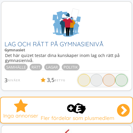
LAG OCH RÄTT PÅ GYMNASIENIVÅ
Gymnasiet
Det här quizet testar dina kunskaper inom lag och rätt på
gymnasienivå.
SAMHÄLLE
RÄTT
LAGAR
POLITIK
3,5
3
NIVÅER
BETYG
Inga annonser
Fler fördelar som plusmedlem