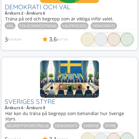
DEMOKRATI OCH VAL
Årskurs 2 - Årskurs 6
Träna på ord och begrepp som är viktiga inför valet.
VAL
FOLKOMRÖSTNING
VALPROCESS
DEMOKRATI
3,6
3
NIVÅER
BETYG
SVERIGES STYRE
Årskurs 6 - Årskurs 9
Här kan du träna på begrepp som behandlar hur Sverige
styrs.
BEGREPPSFÖRSTÅELSE
DEMOKRATI
SVERIGE
STYRE