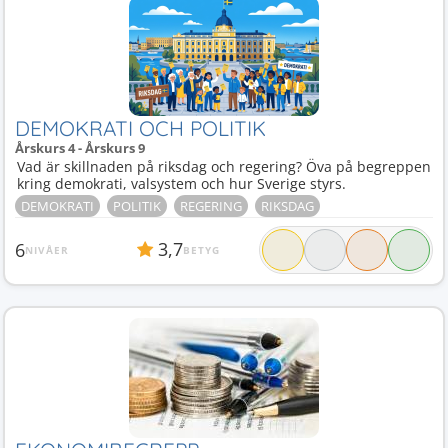
DEMOKRATI OCH POLITIK
Årskurs 4 - Årskurs 9
Vad är skillnaden på riksdag och regering? Öva på begreppen
kring demokrati, valsystem och hur Sverige styrs.
DEMOKRATI
POLITIK
REGERING
RIKSDAG
3,7
6
NIVÅER
BETYG