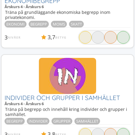
EKONOMIBEGREPP
Årskurs 4 - Årskurs 6
Träna på grundläggande ekonomiska begrepp inom
privatekonomi.
EKONOMI
BEGREPP
MOMS
SKATT
3,7
3
NIVÅER
BETYG
INDIVIDER OCH GRUPPER I SAMHÄLLET
Årskurs 4 - Årskurs 6
Träna på begrepp och innehåll kring individer och grupper i
samhället.
BEGREPP
INDIVIDER
GRUPPER
SAMHÄLLET
3,8
3
NIVÅER
BETYG