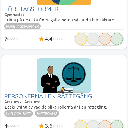
FÖRETAGSFORMER
Gymnasiet
Träna på de olika företagsformerna så att du blir säkrare.
FÖRETAGSFORMER
4,4
7
NIVÅER
BETYG
PERSONERNA I EN RÄTTEGÅNG
Årskurs 7 - Årskurs 9
Beskrivning av vad de olika rollerna är i en rättegång.
LAG OCH RÄTT
RÄTTEGÅNG
3,6
4
NIVÅER
BETYG