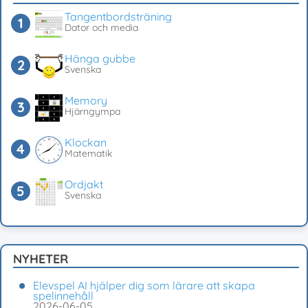
Tangentbordsträning
Dator och media
Hänga gubbe
Svenska
Memory
Hjärngympa
Klockan
Matematik
Ordjakt
Svenska
NYHETER
Elevspel AI hjälper dig som lärare att skapa
spelinnehåll
2026-06-05