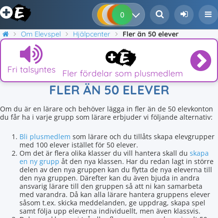
0
0
0
0
Om Elevspel
Hjälpcenter
Fler än 50 elever
Fri talsyntes
Fler fördelar som plusmedlem
FLER ÄN 50 ELEVER
Om du är en lärare och behöver lägga in fler än de 50 elevkonton
du får ha i varje grupp som lärare erbjuder vi följande alternativ:
Bli plusmedlem
som lärare och du tillåts skapa elevgrupper
med 100 elever istället för 50 elever.
Om det är flera olika klasser du vill hantera skall du
skapa
en ny grupp
åt den nya klassen. Har du redan lagt in större
delen av den nya gruppen kan du flytta de nya eleverna till
den nya gruppen. Därefter kan du även bjuda in andra
ansvarig lärare till den gruppen så att ni kan samarbeta
med varandra. Då kan alla lärare hantera gruppens elever
såsom t.ex. skicka meddelanden, ge uppdrag, skapa spel
samt följa upp eleverna individuellt, men även klassvis.