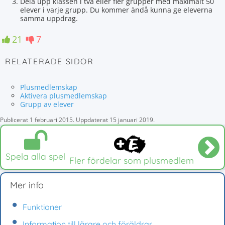
Dela upp klassen i två eller fler grupper med maximalt 50
elever i varje grupp. Du kommer ändå kunna ge eleverna
samma uppdrag.
21
7
RELATERADE SIDOR
Plusmedlemskap
Aktivera plusmedlemskap
Grupp av elever
Publicerat
1 februari 2015
.
Uppdaterat
15 januari 2019
.
Spela alla spel
Fler fördelar som plusmedlem
Mer info
Funktioner
Information till lärare och föräldrar