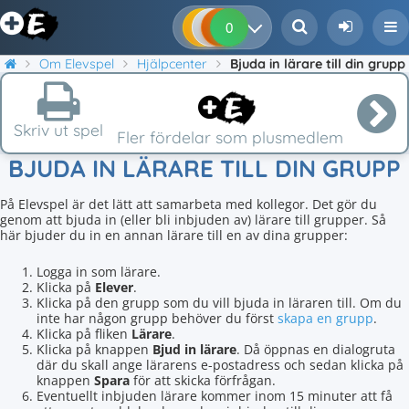
0
0
0
0
Om Elevspel
Hjälpcenter
Bjuda in lärare till din grupp
Skriv ut spel
Fler fördelar som plusmedlem
BJUDA IN LÄRARE TILL DIN GRUPP
På Elevspel är det lätt att samarbeta med kollegor. Det gör du
genom att bjuda in (eller bli inbjuden av) lärare till grupper. Så
här bjuder du in en annan lärare till en av dina grupper:
Logga in som lärare.
Klicka på
Elever
.
Klicka på den grupp som du vill bjuda in läraren till. Om du
inte har någon grupp behöver du först
skapa en grupp
.
Klicka på fliken
Lärare
.
Klicka på knappen
Bjud in lärare
. Då öppnas en dialogruta
där du skall ange lärarens e-postadress och sedan klicka på
knappen
Spara
för att skicka förfrågan.
Eventuellt inbjuden lärare kommer inom 15 minuter att få