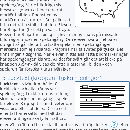
spelomgång. Varje bildfråga ska
besvaras genom att markera rätt
markör i bilden. Endast en av
markörerna är korrekt. Det gäller att
hitta det rätta stället i bilden. Eleven
har 3 hjärtan (försök) på varje fråga.
Eleven har 3 hjärtan som ger eleven en ny chans på missade
bildfrågor under en spelomgång. Om eleven svarar fel på en
uppgift så går det att fortsätta spela, men spelomgången
markeras som ej avklarad. Frågorna har talsyntes på
tyska
. Det
finns ingen tidsgräns. När eleven hittat alla rätta bildmarkeringar
har spelomgången klarats. Är det för svårt går det att klicka på
knappen
Avbryt
- då visas de rätta platserna i bilden - och
spelaren får försöka klara nivån igen.
5. Lucktext (kroppen i tyska meningar)
Lucktext
- Nivån innehåller 8
lucktexter och alla tränas varje
spelomgång. Lucktexternas ordning
slumpas varje spelomgång. I spelet
får eleven 8 uppgifter med texter där
vissa ord eller tal dolts. Dessa ord
eller tal har ersatts med fält där
eleven antingen ska fylla i rätt ord,
?
eller välja rätt ord i en lista. Ibland visas ett frågetecken
efter