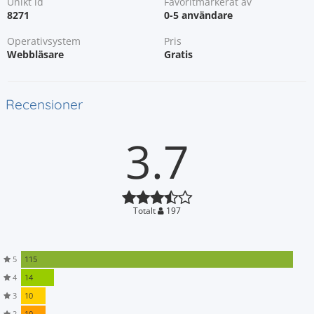
Unikt id
Favoritmarkerat av
8271
0-5 användare
Operativsystem
Pris
Webbläsare
Gratis
Recensioner
3.7
Totalt
197
5
115
4
14
3
10
2
10