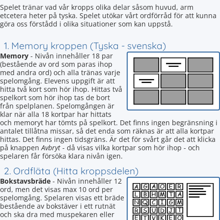
Spelet tränar vad vår kropps olika delar såsom huvud, arm
etcetera heter på tyska. Spelet utökar vårt ordförråd för att kunna
göra oss förstådd i olika situationer som kan uppstå.
1. Memory kroppen (Tyska - svenska)
Memory
- Nivån innehåller 18 par
(bestående av ord som paras ihop
med andra ord) och alla tränas varje
spelomgång. Elevens uppgift är att
hitta två kort som hör ihop. Hittas två
spelkort som hör ihop tas de bort
från spelplanen. Spelomgången är
klar när alla 18 kortpar har hittats
och memoryt har tömts på spelkort. Det finns ingen begränsning i
antalet tillåtna missar, så det enda som räknas är att alla kortpar
hittas. Det finns ingen tidsgräns. Är det för svårt går det att klicka
på knappen
Avbryt
- då visas vilka kortpar som hör ihop - och
spelaren får försöka klara nivån igen.
2. Ordfläta (Hitta kroppsdelen)
Bokstavsbräde
- Nivån innehåller 12
ord, men det visas max 10 ord per
spelomgång. Spelaren visas ett bräde
bestående av bokstäver i ett rutnät
och ska dra med muspekaren eller