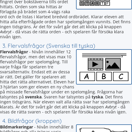
fingret över bokstäverna tills ordet
hittats. Orden som ska hittas är
förlagda på brädet som 4-vägs raka
ord och de listas i klartext bredvid ordbrädet. Klarar eleven att
hitta alla efterfrågade orden har spelomgången vunnits. Det finns
ingen tidsgräns. Är det för svårt går det att klicka på knappen
Avbryt
- då visas de rätta orden - och spelaren får försöka klara
nivån igen.
3. Flervalsfrågor (Svenska till tyska)
Flervalsfrågor
- Nivån innehåller 12
flervalsfrågor, men det visas max 10
flervalsfrågor per spelomgång. Till
varje fråga får spelaren tre
svarsalternativ. Endast ett av dessa
är rätt. Det gäller för spelaren att
hitta det rätta alternativet. Eleven har
3 hjärtan som ger eleven en ny chans
på missade flervalsfrågor under en spelomgång. Frågorna har
talsyntes på
svenska
. Svaren har talsyntes på
tyska
. Det finns
ingen tidsgräns. När eleven valt alla rätta svar har spelomgången
klarats. Är det för svårt går det att klicka på knappen
Avbryt
- då
visas de rätta svaren - och spelaren får försöka klara nivån igen.
4. Bildfrågor (kroppen)
Bildmarkeringar
- Nivån innehåller 8
bildfrågor och alla tränas varje