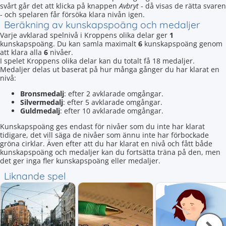
svårt går det att klicka på knappen
Avbryt
- då visas de rätta svaren
- och spelaren får försöka klara nivån igen.
Beräkning av kunskapspoäng och medaljer
Varje avklarad spelnivå i Kroppens olika delar ger
1
kunskapspoäng. Du kan samla maximalt
6
kunskapspoäng genom
att klara alla
6
nivåer.
I spelet Kroppens olika delar kan du totalt få 18 medaljer.
Medaljer delas ut baserat på hur många gånger du har klarat en
nivå:
Bronsmedalj
: efter 2 avklarade omgångar.
Silvermedalj
: efter 5 avklarade omgångar.
Guldmedalj
: efter 10 avklarade omgångar.
Kunskapspoäng ges endast för nivåer som du inte har klarat
tidigare, det vill säga de nivåer som ännu inte har förbockade
gröna cirklar. Även efter att du har klarat en nivå och fått både
kunskapspoäng och medaljer kan du fortsätta träna på den, men
det ger inga fler kunskapspoäng eller medaljer.
Liknande spel