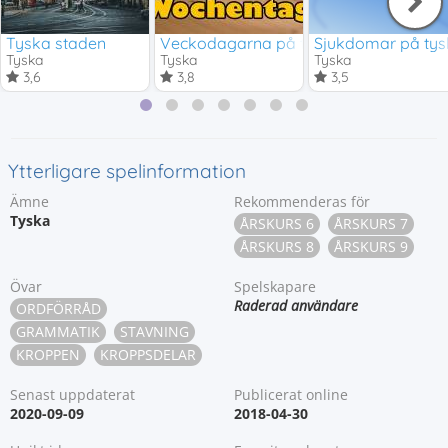
Tyska staden
Veckodagarna på tyska
Sjukdomar på ty
Tyska
Tyska
Tyska
3,6
3,8
3,5
Ytterligare spelinformation
Ämne
Rekommenderas för
Tyska
ÅRSKURS 6
ÅRSKURS 7
ÅRSKURS 8
ÅRSKURS 9
Övar
Spelskapare
Raderad användare
ORDFÖRRÅD
GRAMMATIK
STAVNING
KROPPEN
KROPPSDELAR
Senast uppdaterat
Publicerat online
2020-09-09
2018-04-30