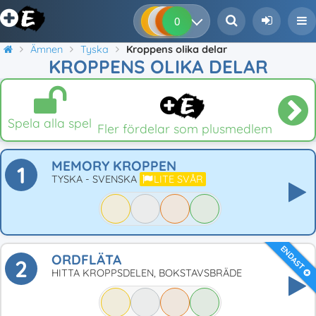
0
0
0
0
Ämnen
Tyska
Kroppens olika delar
KROPPENS OLIKA DELAR
Spela alla spel
Fler fördelar som plusmedlem
MEMORY KROPPEN
1
TYSKA - SVENSKA
LITE SVÅR
ENDAST
ORDFLÄTA
2
HITTA KROPPSDELEN, BOKSTAVSBRÄDE