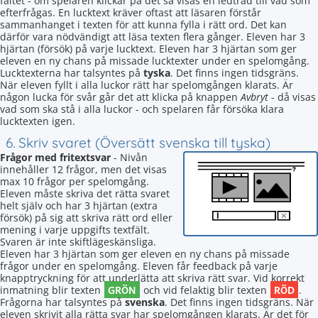
fältet - om spelaren klickar på det så visas en ledtråd till vad som
efterfrågas. En lucktext kräver oftast att läsaren förstår
sammanhanget i texten för att kunna fylla i rätt ord. Det kan
därför vara nödvändigt att läsa texten flera gånger. Eleven har 3
hjärtan (försök) på varje lucktext. Eleven har 3 hjärtan som ger
eleven en ny chans på missade lucktexter under en spelomgång.
Lucktexterna har talsyntes på
tyska
. Det finns ingen tidsgräns.
När eleven fyllt i alla luckor rätt har spelomgången klarats. Är
någon lucka för svår går det att klicka på knappen
Avbryt
- då visas
vad som ska stå i alla luckor - och spelaren får försöka klara
lucktexten igen.
6. Skriv svaret (Översätt svenska till tyska)
Frågor med fritextsvar
- Nivån
innehåller 12 frågor, men det visas
max 10 frågor per spelomgång.
Eleven måste skriva det rätta svaret
helt själv och har 3 hjärtan (extra
försök) på sig att skriva rätt ord eller
mening i varje uppgifts textfält.
Svaren är inte skiftlägeskänsliga.
Eleven har 3 hjärtan som ger eleven en ny chans på missade
frågor under en spelomgång. Eleven får feedback på varje
knapptryckning för att underlätta att skriva rätt svar. Vid korrekt
GRÖN
RÖD
inmatning blir texten
och vid felaktig blir texten
.
Frågorna har talsyntes på
svenska
. Det finns ingen tidsgräns. När
eleven skrivit alla rätta svar har spelomgången klarats. Är det för