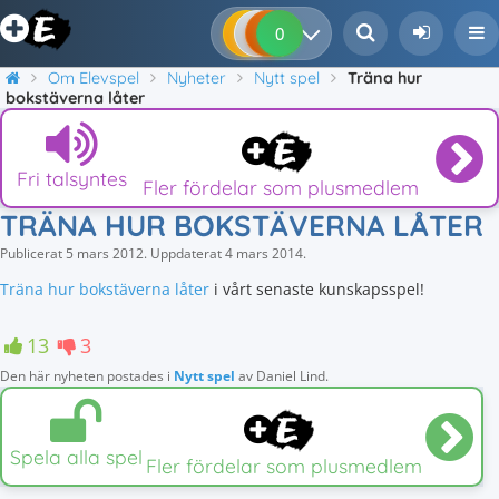
0
0
0
0
Om Elevspel
Nyheter
Nytt spel
Träna hur
bokstäverna låter
Fri talsyntes
Fler fördelar som plusmedlem
TRÄNA HUR BOKSTÄVERNA LÅTER
Publicerat
5 mars 2012
.
Uppdaterat
4 mars 2014
.
Träna hur bokstäverna låter
i vårt senaste kunskapsspel!
13
3
Den här nyheten postades i
Nytt spel
av
Daniel Lind
.
Spela alla spel
Fler fördelar som plusmedlem