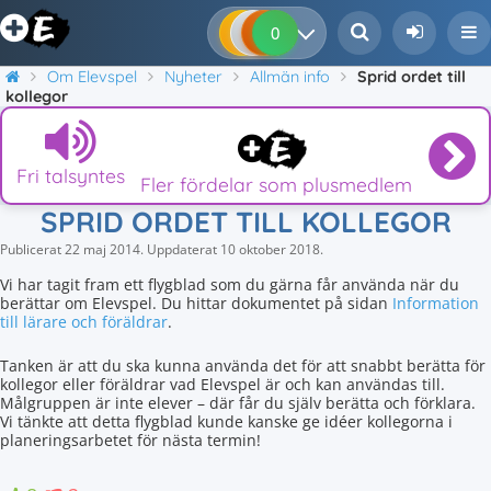
0
0
0
0
Om Elevspel
Nyheter
Allmän info
Sprid ordet till
kollegor
Fri talsyntes
Fler fördelar som plusmedlem
SPRID ORDET TILL KOLLEGOR
Publicerat
22 maj 2014
.
Uppdaterat
10 oktober 2018
.
Vi har tagit fram ett flygblad som du gärna får använda när du
berättar om Elevspel. Du hittar dokumentet på sidan
Information
till lärare och föräldrar
.
Tanken är att du ska kunna använda det för att snabbt berätta för
kollegor eller föräldrar vad Elevspel är och kan användas till.
Målgruppen är inte elever – där får du själv berätta och förklara.
Vi tänkte att detta flygblad kunde kanske ge idéer kollegorna i
planeringsarbetet för nästa termin!