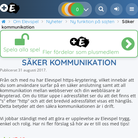
0
0
0
0
Om Elevspel
Nyheter
Ny funktion på sajten
Säker
kommunikation
Spela alla spel
Fler fördelar som plusmedlem
SÄKER KOMMUNIKATION
Publicerat
31 augusti 2017
.
Från och med nu har Elevspel https-kryptering, vilket innebär att
du som användare surfar på en säker anslutning samt att all
kommunikation mellan webbserver och din webbläsare är
krypterad. Om du tittar uppe i adressfältet ser du att det finns ett
”s” efter ”http” och att det bredvid adressfältet visas ett hänglås.
Detta betyder att den säkra kommunikationen är i drift.
Vi jobbar ständigt med att göra er upplevelse av Elevspel trygg,
enkel och rolig. Har ni fler förslag så hör av er till oss med tips!