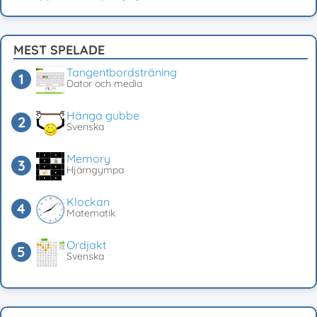
MEST SPELADE
Tangentbordsträning
Dator och media
Hänga gubbe
Svenska
Memory
Hjärngympa
Klockan
Matematik
Ordjakt
Svenska