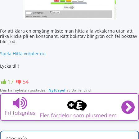
För att klara en omgång måste man hitta alla vokalerna utan att
råka klicka på en konsonant. Rätt bokstav blir grön och fel bokstav
blir röd.
Spela Hitta vokaler nu
Lycka till!
17
54
Den här nyheten postades i
Nytt spel
av
Daniel Lind
.
Fri talsyntes
Fler fördelar som plusmedlem
Mer info