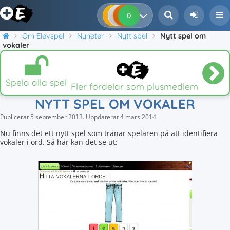
0
0
0
0
Om Elevspel
Nyheter
Nytt spel
Nytt spel om
vokaler
Spela alla spel
Fler fördelar som plusmedlem
NYTT SPEL OM VOKALER
Publicerat
5 september 2013
.
Uppdaterat
4 mars 2014
.
Nu finns det ett nytt spel som tränar spelaren på att identifiera
vokaler i ord. Så här kan det se ut: