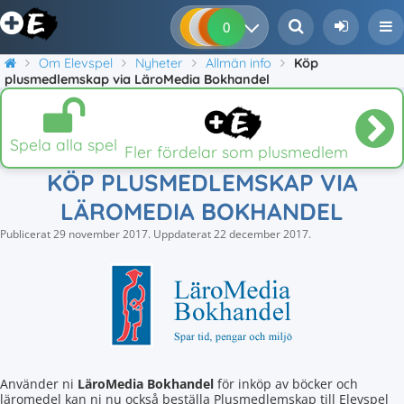
0
0
0
0
Om Elevspel
Nyheter
Allmän info
Köp
plusmedlemskap via LäroMedia Bokhandel
Spela alla spel
Fler fördelar som plusmedlem
KÖP PLUSMEDLEMSKAP VIA
LÄROMEDIA BOKHANDEL
Publicerat
29 november 2017
.
Uppdaterat
22 december 2017
.
Använder ni
LäroMedia Bokhandel
för inköp av böcker och
läromedel kan ni nu också beställa Plusmedlemskap till Elevspel