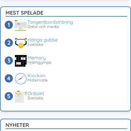
MEST SPELADE
Tangentbordsträning
Dator och media
Hänga gubbe
Svenska
Memory
Hjärngympa
Klockan
Matematik
Ordjakt
Svenska
NYHETER