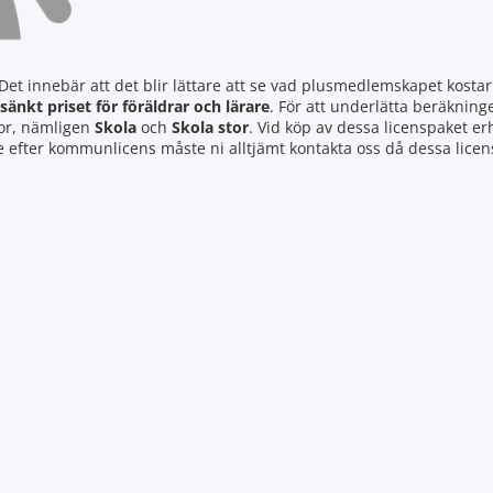
et innebär att det blir lättare att se vad plusmedlemskapet kostar.
sänkt priset för föräldrar och lärare
. För att underlätta beräkning
lor, nämligen
Skola
och
Skola stor
. Vid köp av dessa licenspaket er
te efter kommunlicens måste ni alltjämt kontakta oss då dessa lice