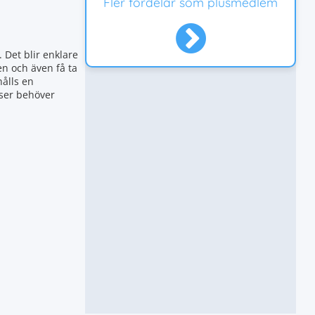
Fler fördelar som plusmedlem
 Det blir enklare
en och även få ta
hålls en
nser behöver