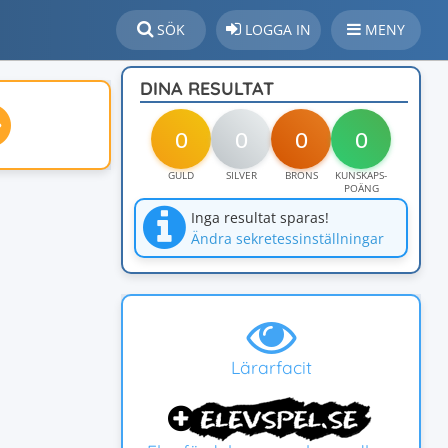
SÖK
LOGGA IN
MENY
DINA RESULTAT
0
0
0
0
GULD
SILVER
BRONS
KUNSKAPS-
POÄNG
Inga resultat sparas!
Ändra sekretessinställningar
Lärarfacit