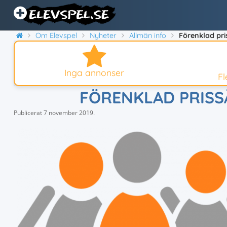
Om Elevspel
Nyheter
Allmän info
Förenklad pr
Inga annonser
F
FÖRENKLAD PRIS
Publicerat
7 november 2019
.