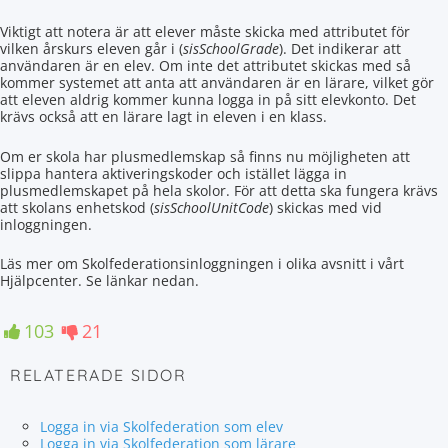
Viktigt att notera är att elever måste skicka med attributet för
vilken årskurs eleven går i (
sisSchoolGrade
). Det indikerar att
användaren är en elev. Om inte det attributet skickas med så
kommer systemet att anta att användaren är en lärare, vilket gör
att eleven aldrig kommer kunna logga in på sitt elevkonto. Det
krävs också att en lärare lagt in eleven i en klass.
Om er skola har plusmedlemskap så finns nu möjligheten att
slippa hantera aktiveringskoder och istället lägga in
plusmedlemskapet på hela skolor. För att detta ska fungera krävs
att skolans enhetskod (
sisSchoolUnitCode
) skickas med vid
inloggningen.
Läs mer om Skolfederationsinloggningen i olika avsnitt i vårt
Hjälpcenter. Se länkar nedan.
103
21
RELATERADE SIDOR
Logga in via Skolfederation som elev
Logga in via Skolfederation som lärare