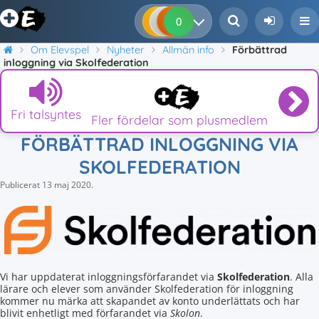
0
0
0
0
Om Elevspel
Nyheter
Allmän info
Förbättrad
inloggning via Skolfederation
Fri talsyntes
Fler fördelar som plusmedlem
FÖRBÄTTRAD INLOGGNING VIA
SKOLFEDERATION
Publicerat
13 maj 2020
.
Vi har uppdaterat inloggningsförfarandet via
Skolfederation
. Alla
lärare och elever som använder Skolfederation för inloggning
kommer nu märka att skapandet av konto underlättats och har
blivit enhetligt med förfarandet via
Skolon
.