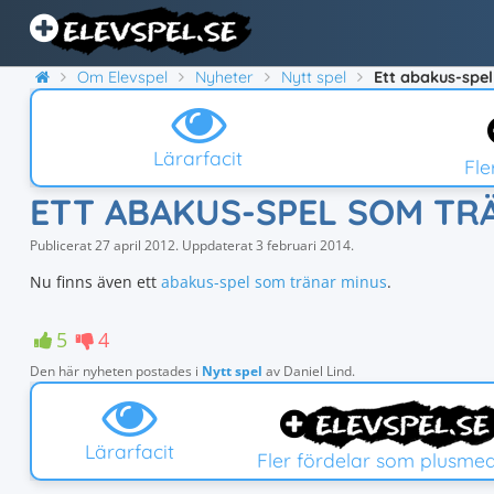
Om Elevspel
Nyheter
Nytt spel
Ett abakus-spe
Lärarfacit
Fl
ETT ABAKUS-SPEL SOM TR
Publicerat
27 april 2012
.
Uppdaterat
3 februari 2014
.
Nu finns även ett
abakus-spel som tränar minus
.
5
4
Den här nyheten postades i
Nytt spel
av
Daniel Lind
.
Lärarfacit
Fler fördelar som plusme