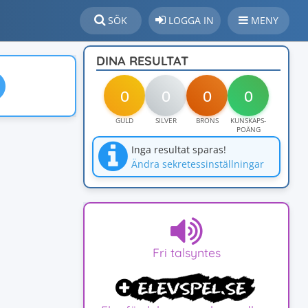
SÖK
LOGGA IN
MENY
DINA RESULTAT
0
0
0
0
GULD
SILVER
BRONS
KUNSKAPS-
POÄNG
Inga resultat sparas!
Ändra sekretessinställningar
Fri talsyntes