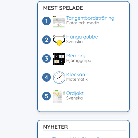
MEST SPELADE
Tangentbordsträning
Dator och media
Hänga gubbe
Svenska
Memory
Hjärngympa
Klockan
Matematik
Ordjakt
Svenska
NYHETER