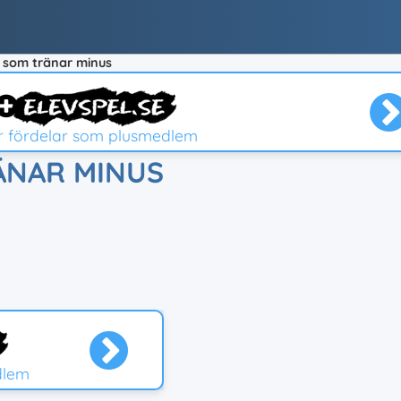
l som tränar minus
er fördelar som plusmedlem
ÄNAR MINUS
dlem