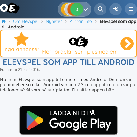
0
0
0
0
Om Elevspel
Nyheter
Allmän info
Elevspel som app
till Android
Inga annonser
Fler fördelar som plusmedlem
ELEVSPEL SOM APP TILL ANDROID
Publicerat
21 maj 2016
.
Nu finns Elevspel som app till enheter med Android. Den funkar
på modeller som kör Android version 2.3 och uppåt och funkar på
telefoner såväl som på surfplattor. Du hittar appen här: