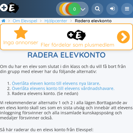
0
0
0
0
Om Elevspel
Hjälpcenter
Radera elevkonto
Inga annonser
Fler fördelar som plusmedlem
RADERA ELEVKONTO
Om du har en elev som slutat i din klass och du vill få bort från
din grupp med elever har du följande alternativ:
Överlåta eleven konto till elevens nya lärare
.
Överlåta elevens konto till elevens vårdnadshavare.
Radera elevens konto. (Se nedan)
Vi rekommenderar alternativ 1 och 2 i alla lägen.Borttagande av
en elevs konto skall ses som en sista utväg och innebär att elevens
inloggning försvinner och alla insamlade kunskapspoäng och
medaljer försvinner också.
Så här raderar du en elevs konto från Elevspel: