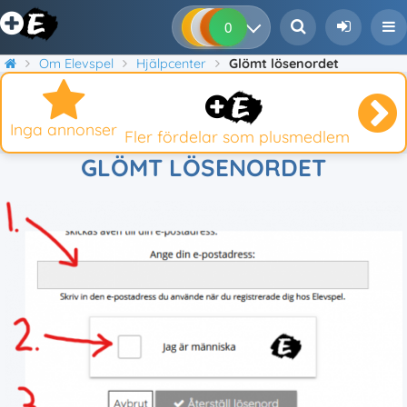
0
0
0
0
Om Elevspel
Hjälpcenter
Glömt lösenordet
Inga annonser
Fler fördelar som plusmedlem
GLÖMT LÖSENORDET