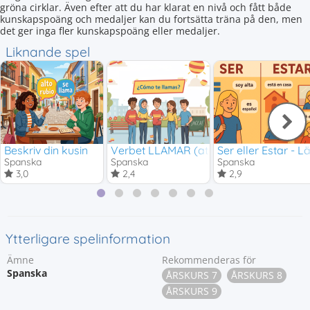
gröna cirklar. Även efter att du har klarat en nivå och fått både
kunskapspoäng och medaljer kan du fortsätta träna på den, men
det ger inga fler kunskapspoäng eller medaljer.
Liknande spel
Beskriv din kusin
Verbet LLAMAR (att heta och presenter
Ser eller Estar - L
Spanska
Spanska
Spanska
3,0
2,4
2,9
Ytterligare spelinformation
Ämne
Rekommenderas för
Spanska
ÅRSKURS 7
ÅRSKURS 8
ÅRSKURS 9