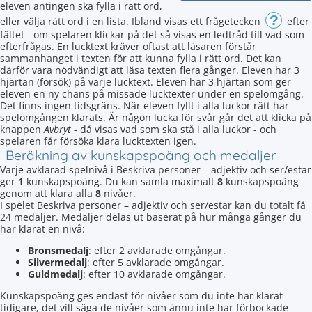
eleven antingen ska fylla i rätt ord,
?
eller välja rätt ord i en lista. Ibland visas ett frågetecken
efter
fältet - om spelaren klickar på det så visas en ledtråd till vad som
efterfrågas. En lucktext kräver oftast att läsaren förstår
sammanhanget i texten för att kunna fylla i rätt ord. Det kan
därför vara nödvändigt att läsa texten flera gånger. Eleven har 3
hjärtan (försök) på varje lucktext. Eleven har 3 hjärtan som ger
eleven en ny chans på missade lucktexter under en spelomgång.
Det finns ingen tidsgräns. När eleven fyllt i alla luckor rätt har
spelomgången klarats. Är någon lucka för svår går det att klicka på
knappen
Avbryt
- då visas vad som ska stå i alla luckor - och
spelaren får försöka klara lucktexten igen.
Beräkning av kunskapspoäng och medaljer
Varje avklarad spelnivå i Beskriva personer – adjektiv och ser/estar
ger
1
kunskapspoäng. Du kan samla maximalt
8
kunskapspoäng
genom att klara alla
8
nivåer.
I spelet Beskriva personer – adjektiv och ser/estar kan du totalt få
24 medaljer. Medaljer delas ut baserat på hur många gånger du
har klarat en nivå:
Bronsmedalj
: efter 2 avklarade omgångar.
Silvermedalj
: efter 5 avklarade omgångar.
Guldmedalj
: efter 10 avklarade omgångar.
Kunskapspoäng ges endast för nivåer som du inte har klarat
tidigare, det vill säga de nivåer som ännu inte har förbockade