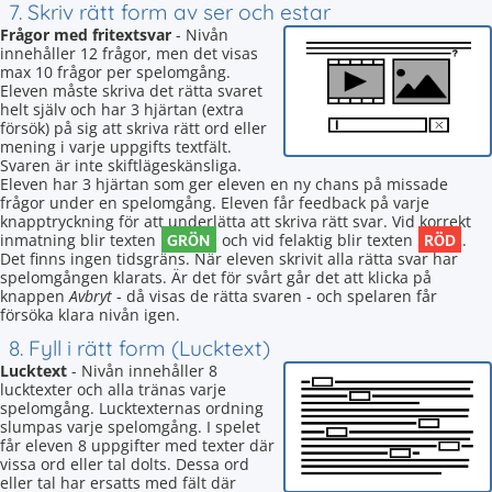
7. Skriv rätt form av ser och estar
Frågor med fritextsvar
- Nivån
innehåller 12 frågor, men det visas
max 10 frågor per spelomgång.
Eleven måste skriva det rätta svaret
helt själv och har 3 hjärtan (extra
försök) på sig att skriva rätt ord eller
mening i varje uppgifts textfält.
Svaren är inte skiftlägeskänsliga.
Eleven har 3 hjärtan som ger eleven en ny chans på missade
frågor under en spelomgång. Eleven får feedback på varje
knapptryckning för att underlätta att skriva rätt svar. Vid korrekt
GRÖN
RÖD
inmatning blir texten
och vid felaktig blir texten
.
Det finns ingen tidsgräns. När eleven skrivit alla rätta svar har
spelomgången klarats. Är det för svårt går det att klicka på
knappen
Avbryt
- då visas de rätta svaren - och spelaren får
försöka klara nivån igen.
8. Fyll i rätt form (Lucktext)
Lucktext
- Nivån innehåller 8
lucktexter och alla tränas varje
spelomgång. Lucktexternas ordning
slumpas varje spelomgång. I spelet
får eleven 8 uppgifter med texter där
vissa ord eller tal dolts. Dessa ord
eller tal har ersatts med fält där