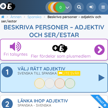
0
0
0
0
Ämnen
Spanska
Beskriva personer – adjektiv och
ser/estar
BESKRIVA PERSONER – ADJEKTIV
OCH SER/ESTAR
Fri talsyntes
Fler fördelar som plusmedlem
VÄLJ RÄTT ADJEKTIV
1
SVENSKA TILL SPANSKA
LITE SVÅR
ENDAST
LÄNKA IHOP ADJEKTIV
2
SPANSKA - SVENSKA