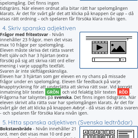
spelomgång. Det finns ingen
tidsgräns. När eleven ordnat alla bitar rätt har spelomgången
klarats. Är det för svårt går det att klicka på knappen
Ge upp
– då
visas rätt ordning – och spelaren får försöka klara nivån igen.
4. Skriv spanska adjektiven
Frågor med fritextsvar
- Nivån
innehåller 23 frågor, men det visas
max 10 frågor per spelomgång.
Eleven måste skriva det rätta svaret
helt själv och har 3 hjärtan (extra
försök) på sig att skriva rätt ord eller
mening i varje uppgifts textfält.
Svaren är inte skiftlägeskänsliga.
Eleven har 3 hjärtan som ger eleven en ny chans på missade
frågor under en spelomgång. Eleven får feedback på varje
knapptryckning för att underlätta att skriva rätt svar. Vid korrekt
GRÖN
RÖD
inmatning blir texten
och vid felaktig blir texten
.
Frågorna har talsyntes på
svenska
. Det finns ingen tidsgräns. När
eleven skrivit alla rätta svar har spelomgången klarats. Är det för
svårt går det att klicka på knappen
Avbryt
- då visas de rätta svaren
- och spelaren får försöka klara nivån igen.
5. Hitta spanska adjektiven (Svenska ledtrådar)
Bokstavsbräde
- Nivån innehåller 21
ord, men det visas max 10 ord per