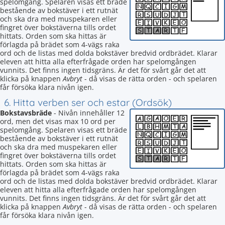
spelomgång. Spelaren visas ett bräde
bestående av bokstäver i ett rutnät
och ska dra med muspekaren eller
fingret över bokstäverna tills ordet
hittats. Orden som ska hittas är
förlagda på brädet som 4-vägs raka
ord och de listas med dolda bokstäver bredvid ordbrädet. Klarar
eleven att hitta alla efterfrågade orden har spelomgången
vunnits. Det finns ingen tidsgräns. Är det för svårt går det att
klicka på knappen
Avbryt
- då visas de rätta orden - och spelaren
får försöka klara nivån igen.
6. Hitta verben ser och estar (Ordsök)
Bokstavsbräde
- Nivån innehåller 12
ord, men det visas max 10 ord per
spelomgång. Spelaren visas ett bräde
bestående av bokstäver i ett rutnät
och ska dra med muspekaren eller
fingret över bokstäverna tills ordet
hittats. Orden som ska hittas är
förlagda på brädet som 4-vägs raka
ord och de listas med dolda bokstäver bredvid ordbrädet. Klarar
eleven att hitta alla efterfrågade orden har spelomgången
vunnits. Det finns ingen tidsgräns. Är det för svårt går det att
klicka på knappen
Avbryt
- då visas de rätta orden - och spelaren
får försöka klara nivån igen.