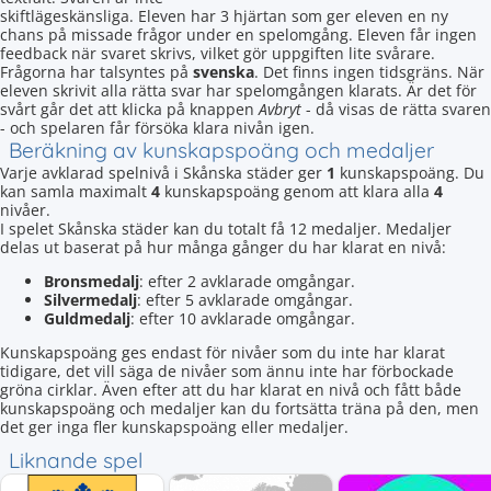
skiftlägeskänsliga. Eleven har 3 hjärtan som ger eleven en ny
chans på missade frågor under en spelomgång. Eleven får ingen
feedback när svaret skrivs, vilket gör uppgiften lite svårare.
Frågorna har talsyntes på
svenska
. Det finns ingen tidsgräns. När
eleven skrivit alla rätta svar har spelomgången klarats. Är det för
svårt går det att klicka på knappen
Avbryt
- då visas de rätta svaren
- och spelaren får försöka klara nivån igen.
Beräkning av kunskapspoäng och medaljer
Varje avklarad spelnivå i Skånska städer ger
1
kunskapspoäng. Du
kan samla maximalt
4
kunskapspoäng genom att klara alla
4
nivåer.
I spelet Skånska städer kan du totalt få 12 medaljer. Medaljer
delas ut baserat på hur många gånger du har klarat en nivå:
Bronsmedalj
: efter 2 avklarade omgångar.
Silvermedalj
: efter 5 avklarade omgångar.
Guldmedalj
: efter 10 avklarade omgångar.
Kunskapspoäng ges endast för nivåer som du inte har klarat
tidigare, det vill säga de nivåer som ännu inte har förbockade
gröna cirklar. Även efter att du har klarat en nivå och fått både
kunskapspoäng och medaljer kan du fortsätta träna på den, men
det ger inga fler kunskapspoäng eller medaljer.
Liknande spel