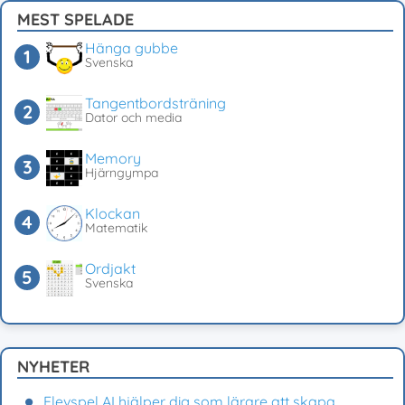
MEST SPELADE
Hänga gubbe
Svenska
Tangentbordsträning
Dator och media
Memory
Hjärngympa
Klockan
Matematik
Ordjakt
Svenska
NYHETER
Elevspel AI hjälper dig som lärare att skapa