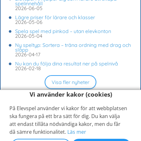
spelinnehåll
2026-06-05
Lägre priser för lärare och klasser
2026-05-06
Spela spel med pinkod – utan elevkonton
2026-05-04
Ny speltyp: Sortera – träna ordning med drag och
släpp
2026-04-17
Nu kan du följa dina resultat ner på spelnivå
2026-02-18
Visa fler nyheter
Vi använder kakor (cookies)
På Elevspel använder vi kakor för att webbplatsen
ska fungera på ett bra sätt för dig. Du kan välja
att endast tillåta nödvändiga kakor, men du får
då sämre funktionalitet.
Läs mer
© 2026
Elevspel AB
Hjälpcenter
Kontakta oss
Jämför medlemskap
Medlemsvillkor
Sekretessinställningar