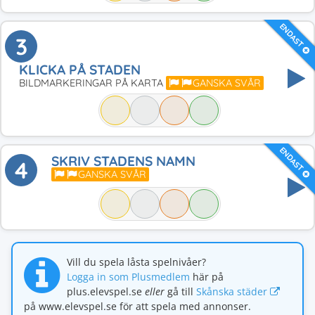
ENDAST
3
KLICKA PÅ STADEN
BILDMARKERINGAR PÅ KARTA
GANSKA SVÅR
ENDAST
SKRIV STADENS NAMN
4
GANSKA SVÅR
Vill du spela låsta spelnivåer?
Logga in som Plusmedlem
här på
plus.elevspel.se
eller
gå till
Skånska städer
på www.elevspel.se för att spela med annonser.