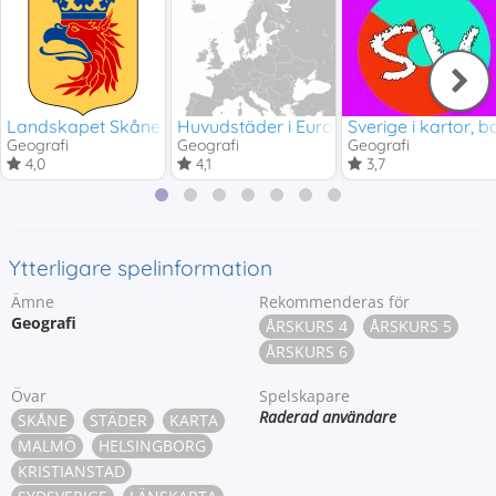
Landskapet Skåne
Huvudstäder i Europa
Sverige i kartor, b
Geografi
Geografi
Geografi
4,0
4,1
3,7
Ytterligare spelinformation
Ämne
Rekommenderas för
Geografi
ÅRSKURS 4
ÅRSKURS 5
ÅRSKURS 6
Övar
Spelskapare
Raderad användare
SKÅNE
STÄDER
KARTA
MALMÖ
HELSINGBORG
KRISTIANSTAD