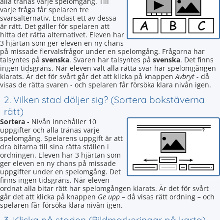
alla tränas varje spelomgång. Till
varje fråga får spelaren tre
svarsalternativ. Endast ett av dessa
är rätt. Det gäller för spelaren att
hitta det rätta alternativet. Eleven har
3 hjärtan som ger eleven en ny chans
på missade flervalsfrågor under en spelomgång. Frågorna har
talsyntes på
svenska
. Svaren har talsyntes på
svenska
. Det finns
ingen tidsgräns. När eleven valt alla rätta svar har spelomgången
klarats. Är det för svårt går det att klicka på knappen
Avbryt
- då
visas de rätta svaren - och spelaren får försöka klara nivån igen.
2. Vilken stad döljer sig? (Sortera bokstäverna
rätt)
Sortera
- Nivån innehåller 10
uppgifter och alla tränas varje
spelomgång. Spelarens uppgift är att
dra bitarna till sina rätta ställen i
ordningen. Eleven har 3 hjärtan som
ger eleven en ny chans på missade
uppgifter under en spelomgång. Det
finns ingen tidsgräns. När eleven
ordnat alla bitar rätt har spelomgången klarats. Är det för svårt
går det att klicka på knappen
Ge upp
– då visas rätt ordning – och
spelaren får försöka klara nivån igen.