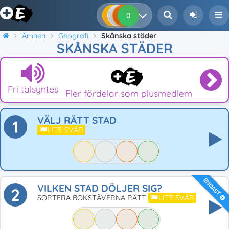
0
0
0
0
Ämnen
Geografi
Skånska städer
SKÅNSKA STÄDER
Fri talsyntes
Fler fördelar som plusmedlem
VÄLJ RÄTT STAD
1
LITE SVÅR
ENDAST
VILKEN STAD DÖLJER SIG?
2
SORTERA BOKSTÄVERNA RÄTT
LITE SVÅR