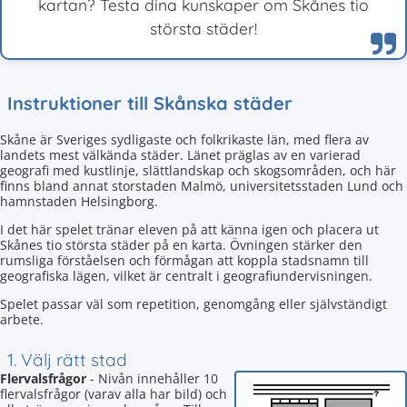
kartan? Testa dina kunskaper om Skånes tio
största städer!
Instruktioner till Skånska städer
Skåne är Sveriges sydligaste och folkrikaste län, med flera av
landets mest välkända städer. Länet präglas av en varierad
geografi med kustlinje, slättlandskap och skogsområden, och här
finns bland annat storstaden Malmö, universitetsstaden Lund och
hamnstaden Helsingborg.
I det här spelet tränar eleven på att känna igen och placera ut
Skånes tio största städer på en karta. Övningen stärker den
rumsliga förståelsen och förmågan att koppla stadsnamn till
geografiska lägen, vilket är centralt i geografiundervisningen.
Spelet passar väl som repetition, genomgång eller självständigt
arbete.
1. Välj rätt stad
Flervalsfrågor
- Nivån innehåller 10
flervalsfrågor (varav alla har bild) och