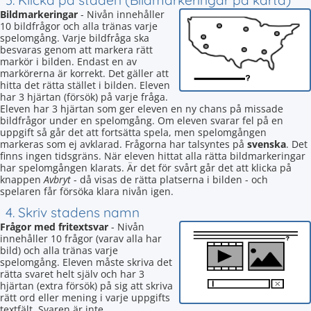
3. Klicka på staden (Bildmarkeringar på karta)
Bildmarkeringar
- Nivån innehåller
10 bildfrågor och alla tränas varje
spelomgång. Varje bildfråga ska
besvaras genom att markera rätt
markör i bilden. Endast en av
markörerna är korrekt. Det gäller att
hitta det rätta stället i bilden. Eleven
har 3 hjärtan (försök) på varje fråga.
Eleven har 3 hjärtan som ger eleven en ny chans på missade
bildfrågor under en spelomgång. Om eleven svarar fel på en
uppgift så går det att fortsätta spela, men spelomgången
markeras som ej avklarad. Frågorna har talsyntes på
svenska
. Det
finns ingen tidsgräns. När eleven hittat alla rätta bildmarkeringar
har spelomgången klarats. Är det för svårt går det att klicka på
knappen
Avbryt
- då visas de rätta platserna i bilden - och
spelaren får försöka klara nivån igen.
4. Skriv stadens namn
Frågor med fritextsvar
- Nivån
innehåller 10 frågor (varav alla har
bild) och alla tränas varje
spelomgång. Eleven måste skriva det
rätta svaret helt själv och har 3
hjärtan (extra försök) på sig att skriva
rätt ord eller mening i varje uppgifts
textfält. Svaren är inte