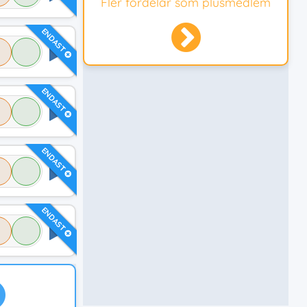
Fler fördelar som plusmedlem
ENDAST
ENDAST
ENDAST
ENDAST