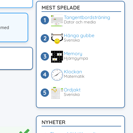
MEST SPELADE
Tangentbordsträning
Dator och media
a med
Hänga gubbe
Svenska
Memory
Hjärngympa
Klockan
Matematik
Ordjakt
Svenska
NYHETER