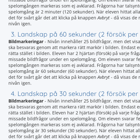
spelomgången markeras som ej avklarad. Frågorna har talsyn
spelomgång är 2 minuter (120 sekunder). När eleven hittat all
det för svårt går det att klicka på knappen
Avbryt
- då visas de 
nivån igen.
3. Landskap på 60 sekunder (2 försök per
Bildmarkeringar
- Nivån innehåller 25 bildfrågor, men det vis
ska besvaras genom att markera rätt markör i bilden. Endast en 
rätta stället i bilden. Eleven har 2 hjärtan (försök) på varje f
missade bildfrågor under en spelomgång. Om eleven svarar fel 
spelomgången markeras som ej avklarad. Frågorna har talsyn
spelomgång är 60 sekunder (60 sekunder). När eleven hittat al
det för svårt går det att klicka på knappen
Avbryt
- då visas de 
nivån igen.
4. Landskap på 30 sekunder (2 försök per
Bildmarkeringar
- Nivån innehåller 25 bildfrågor, men det vis
ska besvaras genom att markera rätt markör i bilden. Endast en 
rätta stället i bilden. Eleven har 2 hjärtan (försök) på varje f
missade bildfrågor under en spelomgång. Om eleven svarar fel 
spelomgången markeras som ej avklarad. Frågorna har talsyn
spelomgång är 30 sekunder (30 sekunder). När eleven hittat al
det för svårt går det att klicka på knappen
Avbryt
- då visas de 