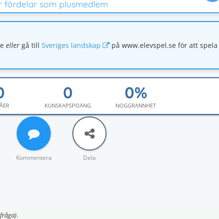
er fördelar som plusmedlem
se
eller
gå till
Sveriges landskap
på www.elevspel.se för att spel
ÅER
KUNSKAPSPOÄNG
NOGGRANNHET
Kommentera
Dela
fråga)
.