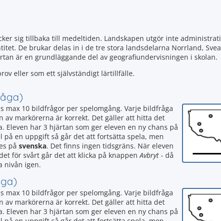
cker sig tillbaka till medeltiden. Landskapen utgör inte administrat
ntitet. De brukar delas in i de tre stora landsdelarna Norrland, Sve
rtan är en grundläggande del av geografiundervisningen i skolan.
ov eller som ett självständigt lärtillfälle.
råga)
as max 10 bildfrågor per spelomgång. Varje bildfråga
av markörerna är korrekt. Det gäller att hitta det
råga. Eleven har 3 hjärtan som ger eleven en ny chans på
på en uppgift så går det att fortsätta spela, men
tes på
svenska
. Det finns ingen tidsgräns. När eleven
det för svårt går det att klicka på knappen
Avbryt
- då
a nivån igen.
åga)
as max 10 bildfrågor per spelomgång. Varje bildfråga
av markörerna är korrekt. Det gäller att hitta det
råga. Eleven har 3 hjärtan som ger eleven en ny chans på
på en uppgift så går det att fortsätta spela, men