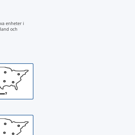
iva enheter i
aland och