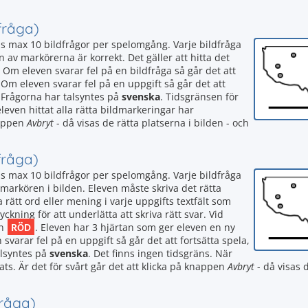
fråga)
as max 10 bildfrågor per spelomgång. Varje bildfråga
av markörerna är korrekt. Det gäller att hitta det
a. Om eleven svarar fel på en bildfråga så går det att
m eleven svarar fel på en uppgift så går det att
 Frågorna har talsyntes på
svenska
. Tidsgränsen för
leven hittat alla rätta bildmarkeringar har
nappen
Avbryt
- då visas de rätta platserna i bilden - och
fråga)
as max 10 bildfrågor per spelomgång. Varje bildfråga
markören i bilden. Eleven måste skriva det rätta
va rätt ord eller mening i varje uppgifts textfält som
ckning för att underlätta att skriva rätt svar. Vid
RÖD
en
. Eleven har 3 hjärtan som ger eleven en ny
arar fel på en uppgift så går det att fortsätta spela,
lsyntes på
svenska
. Det finns ingen tidsgräns. När
ts. Är det för svårt går det att klicka på knappen
Avbryt
- då visas 
fråga)