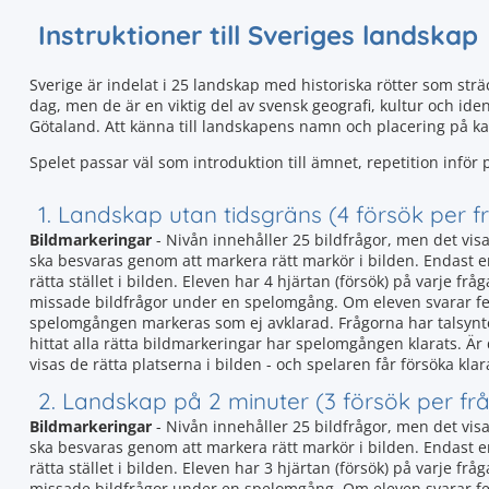
Instruktioner till Sveriges landskap
Sverige är indelat i 25 landskap med historiska rötter som strä
dag, men de är en viktig del av svensk geografi, kultur och ide
Götaland. Att känna till landskapens namn och placering på ka
Spelet passar väl som introduktion till ämnet, repetition inför pr
1. Landskap utan tidsgräns (4 försök per f
Bildmarkeringar
- Nivån innehåller 25 bildfrågor, men det vis
ska besvaras genom att markera rätt markör i bilden. Endast en 
rätta stället i bilden. Eleven har 4 hjärtan (försök) på varje f
missade bildfrågor under en spelomgång. Om eleven svarar fel 
spelomgången markeras som ej avklarad. Frågorna har talsyn
hittat alla rätta bildmarkeringar har spelomgången klarats. Är 
visas de rätta platserna i bilden - och spelaren får försöka klar
2. Landskap på 2 minuter (3 försök per fr
Bildmarkeringar
- Nivån innehåller 25 bildfrågor, men det vis
ska besvaras genom att markera rätt markör i bilden. Endast en 
rätta stället i bilden. Eleven har 3 hjärtan (försök) på varje f
missade bildfrågor under en spelomgång. Om eleven svarar fel 