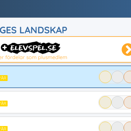
IGES LANDSKAP
ler fördelar som plusmedlem
VÅR
VÅR
VÅR