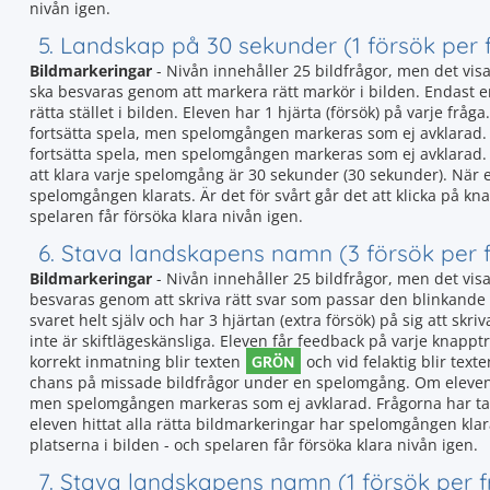
nivån igen.
5. Landskap på 30 sekunder (1 försök per 
Bildmarkeringar
- Nivån innehåller 25 bildfrågor, men det vis
ska besvaras genom att markera rätt markör i bilden. Endast en 
rätta stället i bilden. Eleven har 1 hjärta (försök) på varje fråg
fortsätta spela, men spelomgången markeras som ej avklarad. O
fortsätta spela, men spelomgången markeras som ej avklarad.
att klara varje spelomgång är 30 sekunder (30 sekunder). När e
spelomgången klarats. Är det för svårt går det att klicka på k
spelaren får försöka klara nivån igen.
6. Stava landskapens namn (3 försök per 
Bildmarkeringar
- Nivån innehåller 25 bildfrågor, men det vis
besvaras genom att skriva rätt svar som passar den blinkande 
svaret helt själv och har 3 hjärtan (extra försök) på sig att skri
inte är skiftlägeskänsliga. Eleven får feedback på varje knapptry
GRÖN
korrekt inmatning blir texten
och vid felaktig blir text
chans på missade bildfrågor under en spelomgång. Om eleven sv
men spelomgången markeras som ej avklarad. Frågorna har ta
eleven hittat alla rätta bildmarkeringar har spelomgången klara
platserna i bilden - och spelaren får försöka klara nivån igen.
7. Stava landskapens namn (1 försök per 