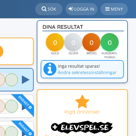
SÖK
LOGGA IN
MENY
DINA RESULTAT
0
0
0
0
GULD
SILVER
BRONS
KUNSKAPS-
POÄNG
Inga resultat sparas!
Ändra sekretessinställningar
ENDAST
Inga annonser
ENDAST