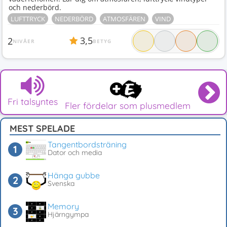
och nederbörd.
LUFTTRYCK
NEDERBÖRD
ATMOSFÄREN
VIND
3,5
2
NIVÅER
BETYG
Fri talsyntes
Fler fördelar som plusmedlem
MEST SPELADE
Tangentbordsträning
Dator och media
Hänga gubbe
Svenska
Memory
Hjärngympa