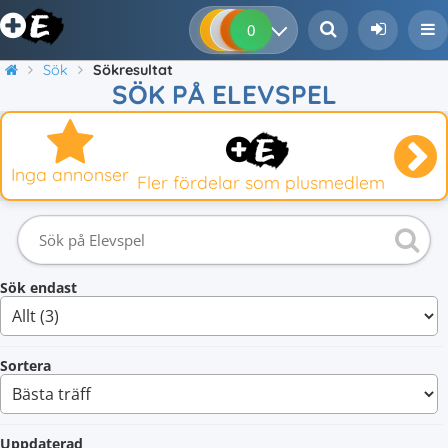
0
0
0
0
Sök
Sökresultat
SÖK PÅ ELEVSPEL
Inga annonser
Fler fördelar som plusmedlem
Sök endast
Sortera
Uppdaterad