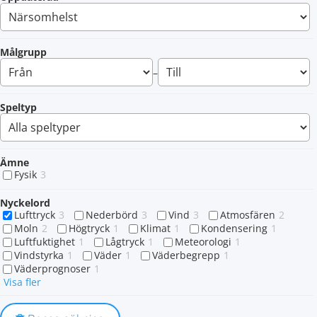
Målgrupp
–
Speltyp
Ämne
Fysik
3
Nyckelord
Lufttryck
3
Nederbörd
3
Vind
3
Atmosfären
2
Moln
2
Högtryck
1
Klimat
1
Kondensering
1
Luftfuktighet
1
Lågtryck
1
Meteorologi
1
Vindstyrka
1
Väder
1
Väderbegrepp
1
Väderprognoser
1
Visa fler