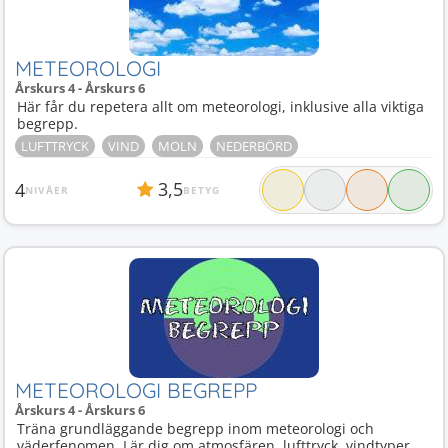
METEOROLOGI
Årskurs 4 - Årskurs 6
Här får du repetera allt om meteorologi, inklusive alla viktiga
begrepp.
LUFTTRYCK
VIND
MOLN
NEDERBÖRD
3,5
4
NIVÅER
BETYG
METEOROLOGI BEGREPP
Årskurs 4 - Årskurs 6
Träna grundläggande begrepp inom meteorologi och
väderfenomen. Lär dig om atmosfären, lufttryck, vindtyper