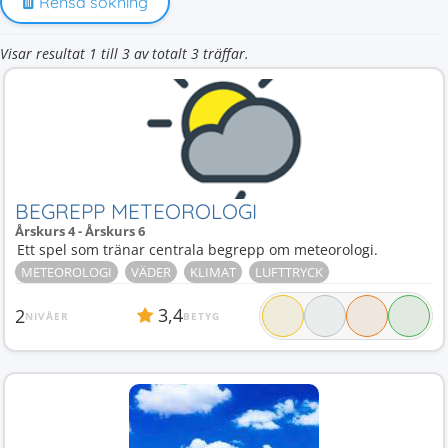
Rensa sökning
Visar resultat 1 till 3 av totalt 3 träffar.
BEGREPP METEOROLOGI
Årskurs 4 - Årskurs 6
Ett spel som tränar centrala begrepp om meteorologi.
METEOROLOGI
VÄDER
KLIMAT
LUFTTRYCK
3,4
2
NIVÅER
BETYG