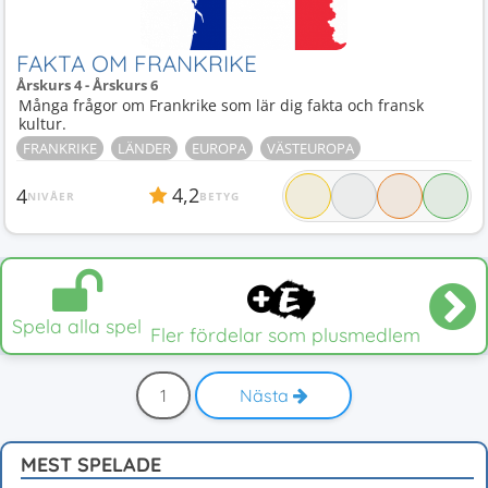
FAKTA OM FRANKRIKE
Årskurs 4 - Årskurs 6
Många frågor om Frankrike som lär dig fakta och fransk
kultur.
FRANKRIKE
LÄNDER
EUROPA
VÄSTEUROPA
4,2
4
NIVÅER
BETYG
Spela alla spel
Fler fördelar som plusmedlem
1
Nästa
MEST SPELADE