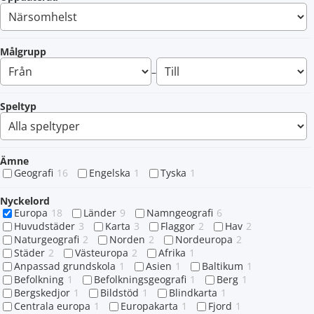
Målgrupp
–
Speltyp
Ämne
Geografi
16
Engelska
1
Tyska
1
Nyckelord
Europa
18
Länder
9
Namngeografi
6
Huvudstäder
3
Karta
3
Flaggor
2
Hav
2
Naturgeografi
2
Norden
2
Nordeuropa
2
Städer
2
Västeuropa
2
Afrika
1
Anpassad grundskola
1
Asien
1
Baltikum
1
Befolkning
1
Befolkningsgeografi
1
Berg
1
Bergskedjor
1
Bildstöd
1
Blindkarta
1
Centrala europa
1
Europakarta
1
Fjord
1