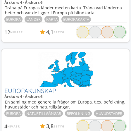
Årskurs 4 - Årskurs 6
Träna på Europas länder med en karta. Träna vad länderna
heter och var de ligger i Europa på blindkarta.
EUROPA
LÄNDER
KARTA
EUROPAKARTA
4,1
12
NIVÅER
BETYG
EUROPAKUNSKAP
Årskurs 4 - Årskurs 6
En samling med generella frågor om Europa, t.ex. befolkning,
huvudstäder och naturtillgångar.
EUROPA
NATURTILLGÅNGAR
BEFOLKNING
HUVUDSTÄDER
3,8
4
NIVÅER
BETYG