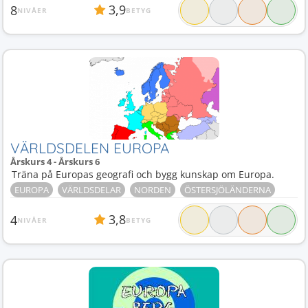
3,9
8
NIVÅER
BETYG
VÄRLDSDELEN EUROPA
Årskurs 4 - Årskurs 6
Träna på Europas geografi och bygg kunskap om Europa.
EUROPA
VÄRLDSDELAR
NORDEN
ÖSTERSJÖLÄNDERNA
3,8
4
NIVÅER
BETYG