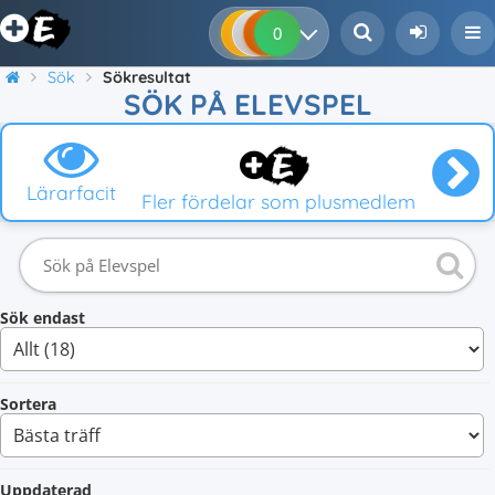
0
0
0
0
Sök
Sökresultat
SÖK PÅ ELEVSPEL
Lärarfacit
Fler fördelar som plusmedlem
Sök endast
Sortera
Uppdaterad