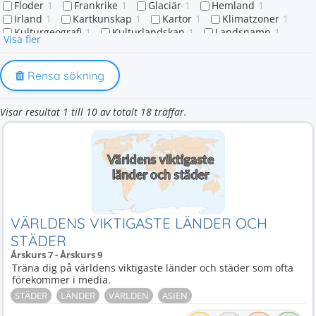
Floder
1
Frankrike
1
Glaciär
1
Hemland
1
Irland
1
Kartkunskap
1
Kartor
1
Klimatzoner
1
Kulturgeografi
1
Kulturlandskap
1
Landsnamn
1
Visa fler
Nationaliteter
1
Naturlandskap
1
Naturtillgångar
1
Nordamerika
1
Södra Europa
1
Världen
1
Världsdelar
1
Västra Europa
1
Östersjöländerna
1
Rensa sökning
Östersjön
1
Östra Europa
1
Visar resultat 1 till 10 av totalt 18 träffar.
VÄRLDENS VIKTIGASTE LÄNDER OCH
STÄDER
Årskurs 7 - Årskurs 9
Träna dig på världens viktigaste länder och städer som ofta
förekommer i media.
STÄDER
LÄNDER
VÄRLDEN
ASIEN