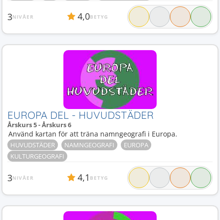
4,0
3
NIVÅER
BETYG
EUROPA DEL - HUVUDSTÄDER
Årskurs 5 - Årskurs 6
Använd kartan för att träna namngeografi i Europa.
HUVUDSTÄDER
NAMNGEOGRAFI
EUROPA
KULTURGEOGRAFI
4,1
3
NIVÅER
BETYG