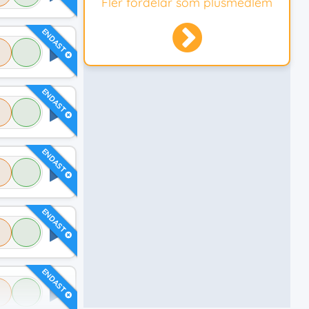
Fler fördelar som plusmedlem
ENDAST
ENDAST
ENDAST
ENDAST
ENDAST