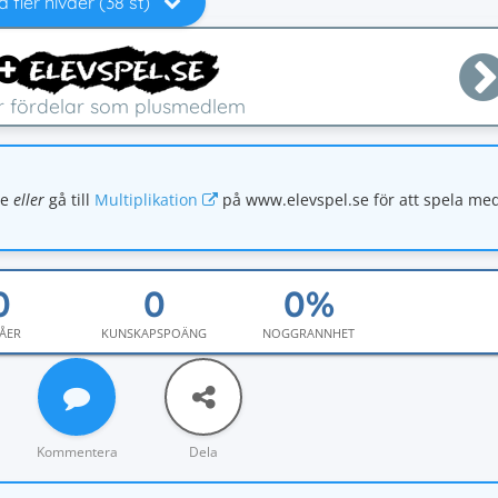
a fler nivåer (38 st)
er fördelar som plusmedlem
se
eller
gå till
Multiplikation
på www.elevspel.se för att spela me
ÅER
KUNSKAPSPOÄNG
NOGGRANNHET
Kommentera
Dela