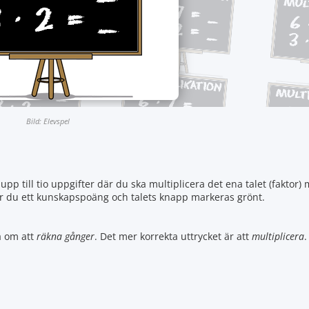
Bild: Elevspel
pp till tio uppgifter där du ska multiplicera det ena talet (faktor) 
 får du ett kunskapspoäng och talets knapp markeras grönt.
a om att
räkna gånger
. Det mer korrekta uttrycket är att
multiplicera
.