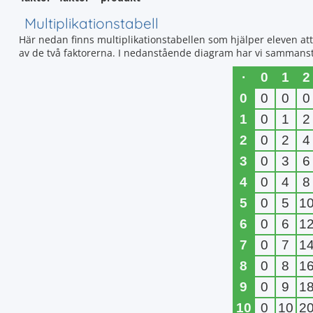
Multiplikationstabell
Här nedan finns multiplikationstabellen som hjälper eleven a
av de två faktorerna. I nedanstående diagram har vi sammanställt
·
0
1
2
0
0
0
0
1
0
1
2
2
0
2
4
3
0
3
6
4
0
4
8
5
0
5
1
6
0
6
1
7
0
7
1
8
0
8
1
9
0
9
1
10
0
10
2