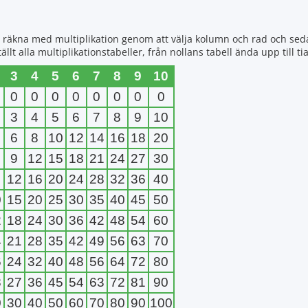
tt räkna med multiplikation genom att välja kolumn och rad och se
 alla multiplikationstabeller, från nollans tabell ända upp till tia
3
4
5
6
7
8
9
10
0
0
0
0
0
0
0
0
3
4
5
6
7
8
9
10
6
8
10
12
14
16
18
20
9
12
15
18
21
24
27
30
12
16
20
24
28
32
36
40
0
15
20
25
30
35
40
45
50
2
18
24
30
36
42
48
54
60
4
21
28
35
42
49
56
63
70
6
24
32
40
48
56
64
72
80
8
27
36
45
54
63
72
81
90
0
30
40
50
60
70
80
90
100