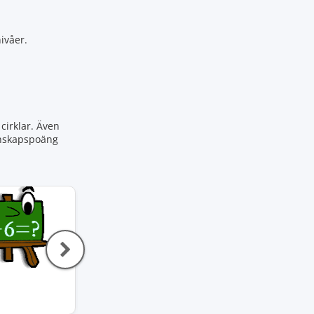
ivåer.
cirklar. Även
kunskapspoäng
Division
Minecraftmatte
Matematik
Matematik
3,8
4,0