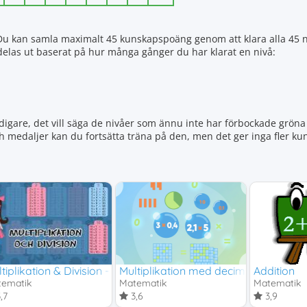
 Du kan samla maximalt 45 kunskapspoäng genom att klara alla 45 n
r delas ut baserat på hur många gånger du har klarat en nivå:
igare, det vill säga de nivåer som ännu inte har förbockade gröna 
ch medaljer kan du fortsätta träna på den, men det ger inga fler 
n
tiplikation & Division - Tabellerna 2, 5 och 10
Multiplikation med decimaltal
Addition
tematik
Matematik
Matematik
,7
3,6
3,9