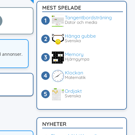
MEST SPELADE
Tangentbordsträning
Dator och media
Hänga gubbe
Svenska
d annonser.
Memory
Hjärngympa
Klockan
Matematik
Ordjakt
Svenska
NYHETER