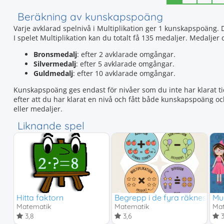
Beräkning av kunskapspoäng
Varje avklarad spelnivå i Multiplikation ger 1 kunskapspoäng.
I spelet Multiplikation kan du totalt få 135 medaljer. Medalje
Bronsmedalj
: efter 2 avklarade omgångar.
Silvermedalj
: efter 5 avklarade omgångar.
Guldmedalj
: efter 10 avklarade omgångar.
Kunskapspoäng ges endast för nivåer som du inte har klarat tid
efter att du har klarat en nivå och fått både kunskapspoäng o
eller medaljer.
Liknande spel
Hitta faktorn
Begrepp i de fyra räknesätte
Mul
Matematik
Matematik
Ma
3,8
3,6
3