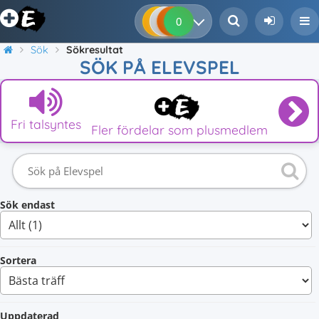
0
0
0
0
Sök
Sökresultat
SÖK PÅ ELEVSPEL
Fri talsyntes
Fler fördelar som plusmedlem
Sök endast
Sortera
Uppdaterad