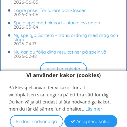
2026-06-05
Lägre priser för lärare och klasser
2026-05-06
Spela spel med pinkod – utan elevkonton
2026-05-04
Ny speltyp: Sortera – träna ordning med drag och
släpp
2026-04-17
Nu kan du följa dina resultat ner på spelnivå
2026-02-18
Visa fler nyheter
Vi använder kakor (cookies)
På Elevspel använder vi kakor för att
webbplatsen ska fungera på ett bra sätt för dig.
Du kan välja att endast tillåta nödvändiga kakor,
men du får då sämre funktionalitet.
Läs mer
© 2026
Elevspel AB
Hjälpcenter
Kontakta oss
Jämför medlemskap
Medlemsvillkor
Sekretessinställningar
Endast nödvändiga
Acceptera kakor