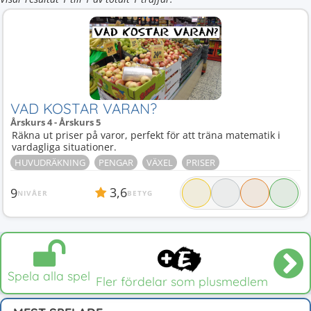
VAD KOSTAR VARAN?
Årskurs 4 - Årskurs 5
Räkna ut priser på varor, perfekt för att träna matematik i
vardagliga situationer.
HUVUDRÄKNING
PENGAR
VÄXEL
PRISER
3,6
9
NIVÅER
BETYG
Spela alla spel
Fler fördelar som plusmedlem