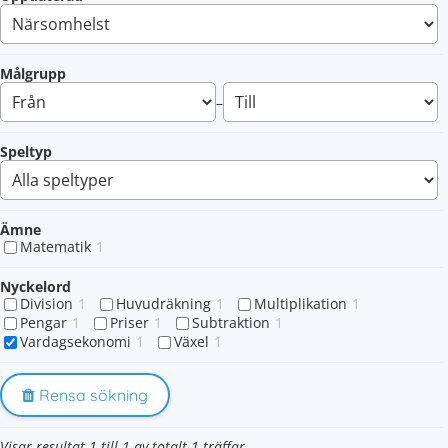
Målgrupp
–
Speltyp
Ämne
Matematik
1
Nyckelord
Division
1
Huvudräkning
1
Multiplikation
1
Pengar
1
Priser
1
Subtraktion
1
Vardagsekonomi
1
Växel
1
Rensa sökning
Visar resultat 1 till 1 av totalt 1 träffar.