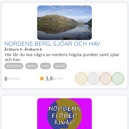
NORDENS BERG, SJÖAR OCH HAV
Årskurs 4 - Årskurs 6
Här får du öva några av nordens högsta punkter samt sjöar
och hav.
NORDEN
BERG
HAV
SJÖAR
3,8
8
NIVÅER
BETYG