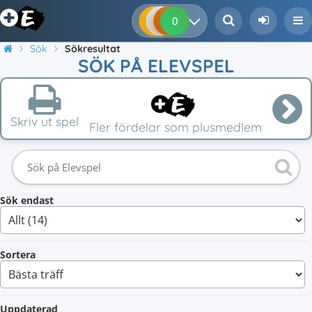
0
0
0
0
Sök
Sökresultat
SÖK PÅ ELEVSPEL
Skriv ut spel
Fler fördelar som plusmedlem
Sök endast
Sortera
Uppdaterad