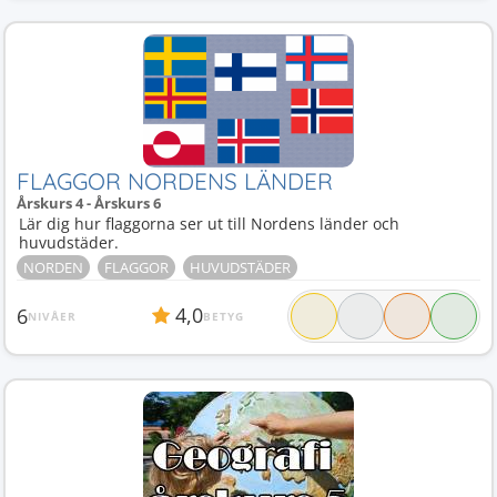
FLAGGOR NORDENS LÄNDER
Årskurs 4 - Årskurs 6
Lär dig hur flaggorna ser ut till Nordens länder och
huvudstäder.
NORDEN
FLAGGOR
HUVUDSTÄDER
4,0
6
NIVÅER
BETYG