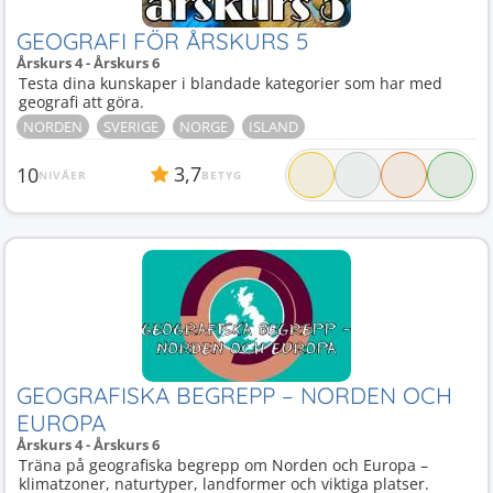
GEOGRAFI FÖR ÅRSKURS 5
Årskurs 4 - Årskurs 6
Testa dina kunskaper i blandade kategorier som har med
geografi att göra.
NORDEN
SVERIGE
NORGE
ISLAND
3,7
10
NIVÅER
BETYG
GEOGRAFISKA BEGREPP – NORDEN OCH
EUROPA
Årskurs 4 - Årskurs 6
Träna på geografiska begrepp om Norden och Europa –
klimatzoner, naturtyper, landformer och viktiga platser.