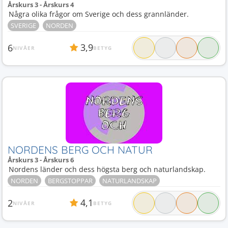
Årskurs 3 - Årskurs 4
Några olika frågor om Sverige och dess grannländer.
SVERIGE
NORDEN
3,9
6
NIVÅER
BETYG
NORDENS BERG OCH NATUR
Årskurs 3 - Årskurs 6
Nordens länder och dess högsta berg och naturlandskap.
NORDEN
BERGSTOPPAR
NATURLANDSKAP
4,1
2
NIVÅER
BETYG