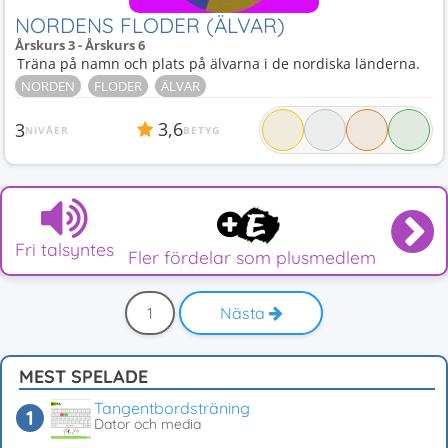
NORDENS FLODER (ÄLVAR)
Årskurs 3 - Årskurs 6
Träna på namn och plats på älvarna i de nordiska länderna.
NORDEN
FLODER
ÄLVAR
3,6
3
NIVÅER
BETYG
Fri talsyntes
Fler fördelar som plusmedlem
1
Nästa
MEST SPELADE
Tangentbordsträning
Dator och media