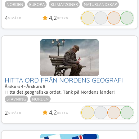
NORDEN
EUROPA
KLIMATZONER
NATURLANDSKAP
4,2
4
NIVÅER
BETYG
HITTA ORD FRÅN NORDENS GEOGRAFI
Årskurs 4 - Årskurs 6
Hitta det geografiska ordet. Tänk på Nordens länder!
STAVNING
NORDEN
4,2
2
NIVÅER
BETYG