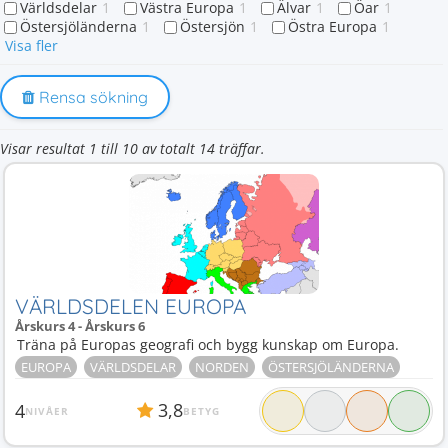
Världsdelar
1
Västra Europa
1
Älvar
1
Öar
1
Östersjöländerna
1
Östersjön
1
Östra Europa
1
Visa fler
Rensa sökning
Visar resultat 1 till 10 av totalt 14 träffar.
VÄRLDSDELEN EUROPA
Årskurs 4 - Årskurs 6
Träna på Europas geografi och bygg kunskap om Europa.
EUROPA
VÄRLDSDELAR
NORDEN
ÖSTERSJÖLÄNDERNA
3,8
4
NIVÅER
BETYG