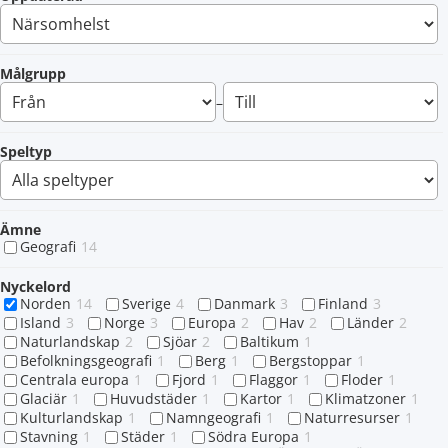
Målgrupp
–
Speltyp
Ämne
Geografi
14
Nyckelord
Norden
14
Sverige
4
Danmark
3
Finland
3
Island
3
Norge
3
Europa
2
Hav
2
Länder
2
Naturlandskap
2
Sjöar
2
Baltikum
1
Befolkningsgeografi
1
Berg
1
Bergstoppar
1
Centrala europa
1
Fjord
1
Flaggor
1
Floder
1
Glaciär
1
Huvudstäder
1
Kartor
1
Klimatzoner
1
Kulturlandskap
1
Namngeografi
1
Naturresurser
1
Stavning
1
Städer
1
Södra Europa
1