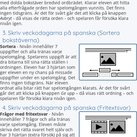
med dolda bokstäver bredvid ordbrädet. Klarar eleven att hitta
alla efterfrågade orden har spelomgången vunnits. Det finns
ingen tidsgräns. Är det för svårt går det att klicka på knappen
Avbryt
- då visas de rätta orden - och spelaren får försöka klara
nivån igen.
3. Skriv veckodagarna på spanska (Sortera
bokstäverna)
Sortera
- Nivån innehåller 7
uppgifter och alla tränas varje
spelomgång. Spelarens uppgift är att
dra bitarna till sina rätta ställen i
ordningen. Eleven har 3 hjärtan som
ger eleven en ny chans på missade
uppgifter under en spelomgång. Det
finns ingen tidsgräns. När eleven
ordnat alla bitar rätt har spelomgången klarats. Är det för svårt
går det att klicka på knappen
Ge upp
– då visas rätt ordning – och
spelaren får försöka klara nivån igen.
4. Skriv veckodagarna på spanska (Fritextsvar)
Frågor med fritextsvar
- Nivån
innehåller 7 frågor och alla tränas
varje spelomgång. Eleven måste
skriva det rätta svaret helt själv och
har 3 hjärtan (extra försök) på sig att