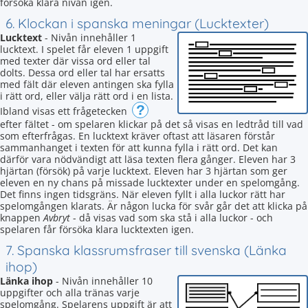
försöka klara nivån igen.
6. Klockan i spanska meningar (Lucktexter)
Lucktext
- Nivån innehåller 1
lucktext. I spelet får eleven 1 uppgift
med texter där vissa ord eller tal
dolts. Dessa ord eller tal har ersatts
med fält där eleven antingen ska fylla
i rätt ord, eller välja rätt ord i en lista.
?
Ibland visas ett frågetecken
efter fältet - om spelaren klickar på det så visas en ledtråd till vad
som efterfrågas. En lucktext kräver oftast att läsaren förstår
sammanhanget i texten för att kunna fylla i rätt ord. Det kan
därför vara nödvändigt att läsa texten flera gånger. Eleven har 3
hjärtan (försök) på varje lucktext. Eleven har 3 hjärtan som ger
eleven en ny chans på missade lucktexter under en spelomgång.
Det finns ingen tidsgräns. När eleven fyllt i alla luckor rätt har
spelomgången klarats. Är någon lucka för svår går det att klicka på
knappen
Avbryt
- då visas vad som ska stå i alla luckor - och
spelaren får försöka klara lucktexten igen.
7. Spanska klassrumsfraser till svenska (Länka
ihop)
Länka ihop
- Nivån innehåller 10
uppgifter och alla tränas varje
spelomgång. Spelarens uppgift är att