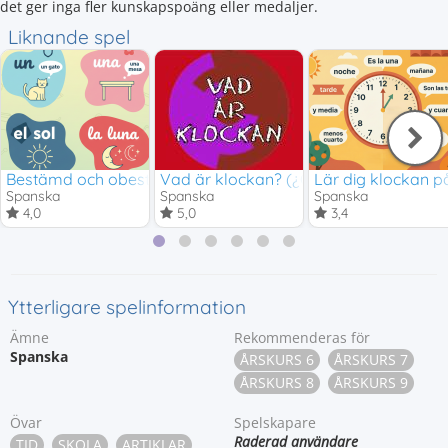
det ger inga fler kunskapspoäng eller medaljer.
Liknande spel
Bestämd och obestämd form - maskulinum och femininum
Vad är klockan? (¿Qué hora es?)
Lär dig klockan 
Spanska
Spanska
Spanska
4,0
5,0
3,4
Ytterligare spelinformation
Ämne
Rekommenderas för
Spanska
ÅRSKURS 6
ÅRSKURS 7
ÅRSKURS 8
ÅRSKURS 9
Övar
Spelskapare
Raderad användare
TID
SKOLA
ARTIKLAR