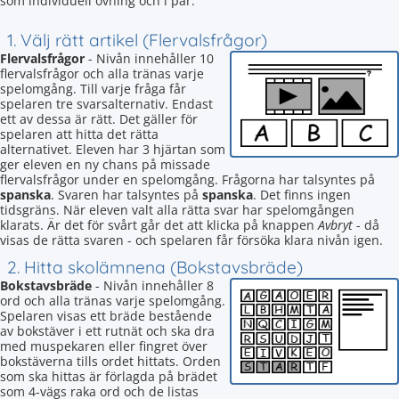
som individuell övning och i par.
1. Välj rätt artikel (Flervalsfrågor)
Flervalsfrågor
- Nivån innehåller 10
flervalsfrågor och alla tränas varje
spelomgång. Till varje fråga får
spelaren tre svarsalternativ. Endast
ett av dessa är rätt. Det gäller för
spelaren att hitta det rätta
alternativet. Eleven har 3 hjärtan som
ger eleven en ny chans på missade
flervalsfrågor under en spelomgång. Frågorna har talsyntes på
spanska
. Svaren har talsyntes på
spanska
. Det finns ingen
tidsgräns. När eleven valt alla rätta svar har spelomgången
klarats. Är det för svårt går det att klicka på knappen
Avbryt
- då
visas de rätta svaren - och spelaren får försöka klara nivån igen.
2. Hitta skolämnena (Bokstavsbräde)
Bokstavsbräde
- Nivån innehåller 8
ord och alla tränas varje spelomgång.
Spelaren visas ett bräde bestående
av bokstäver i ett rutnät och ska dra
med muspekaren eller fingret över
bokstäverna tills ordet hittats. Orden
som ska hittas är förlagda på brädet
som 4-vägs raka ord och de listas