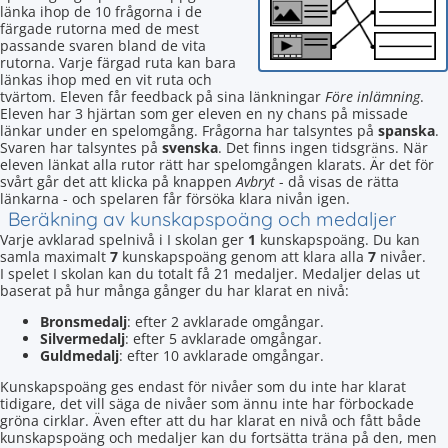
länka ihop de 10 frågorna i de
färgade rutorna med de mest
passande svaren bland de vita
rutorna. Varje färgad ruta kan bara
länkas ihop med en vit ruta och
tvärtom. Eleven får feedback på sina länkningar
Före inlämning
.
Eleven har 3 hjärtan som ger eleven en ny chans på missade
länkar under en spelomgång. Frågorna har talsyntes på
spanska
.
Svaren har talsyntes på
svenska
. Det finns ingen tidsgräns. När
eleven länkat alla rutor rätt har spelomgången klarats. Är det för
svårt går det att klicka på knappen
Avbryt
- då visas de rätta
länkarna - och spelaren får försöka klara nivån igen.
Beräkning av kunskapspoäng och medaljer
Varje avklarad spelnivå i I skolan ger
1
kunskapspoäng. Du kan
samla maximalt
7
kunskapspoäng genom att klara alla
7
nivåer.
I spelet I skolan kan du totalt få 21 medaljer. Medaljer delas ut
baserat på hur många gånger du har klarat en nivå:
Bronsmedalj
: efter 2 avklarade omgångar.
Silvermedalj
: efter 5 avklarade omgångar.
Guldmedalj
: efter 10 avklarade omgångar.
Kunskapspoäng ges endast för nivåer som du inte har klarat
tidigare, det vill säga de nivåer som ännu inte har förbockade
gröna cirklar. Även efter att du har klarat en nivå och fått både
kunskapspoäng och medaljer kan du fortsätta träna på den, men