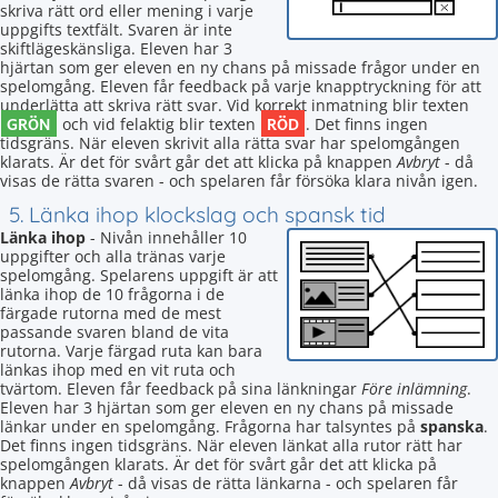
skriva rätt ord eller mening i varje
uppgifts textfält. Svaren är inte
skiftlägeskänsliga. Eleven har 3
hjärtan som ger eleven en ny chans på missade frågor under en
spelomgång. Eleven får feedback på varje knapptryckning för att
underlätta att skriva rätt svar. Vid korrekt inmatning blir texten
GRÖN
RÖD
och vid felaktig blir texten
. Det finns ingen
tidsgräns. När eleven skrivit alla rätta svar har spelomgången
klarats. Är det för svårt går det att klicka på knappen
Avbryt
- då
visas de rätta svaren - och spelaren får försöka klara nivån igen.
5. Länka ihop klockslag och spansk tid
Länka ihop
- Nivån innehåller 10
uppgifter och alla tränas varje
spelomgång. Spelarens uppgift är att
länka ihop de 10 frågorna i de
färgade rutorna med de mest
passande svaren bland de vita
rutorna. Varje färgad ruta kan bara
länkas ihop med en vit ruta och
tvärtom. Eleven får feedback på sina länkningar
Före inlämning
.
Eleven har 3 hjärtan som ger eleven en ny chans på missade
länkar under en spelomgång. Frågorna har talsyntes på
spanska
.
Det finns ingen tidsgräns. När eleven länkat alla rutor rätt har
spelomgången klarats. Är det för svårt går det att klicka på
knappen
Avbryt
- då visas de rätta länkarna - och spelaren får