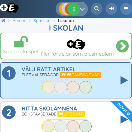
0
0
0
0
Ämnen
Spanska
I skolan
I SKOLAN
Spela alla spel
Fler fördelar som plusmedlem
VÄLJ RÄTT ARTIKEL
1
FLERVALSFRÅGOR
GANSKA SVÅR
ENDAST
HITTA SKOLÄMNENA
2
BOKSTAVSBRÄDE
LITE SVÅR