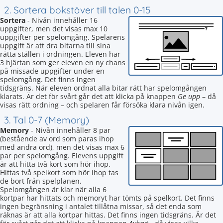
2. Sortera bokstäver till talen 0-15
Sortera
- Nivån innehåller 16
uppgifter, men det visas max 10
uppgifter per spelomgång. Spelarens
uppgift är att dra bitarna till sina
rätta ställen i ordningen. Eleven har
3 hjärtan som ger eleven en ny chans
på missade uppgifter under en
spelomgång. Det finns ingen
tidsgräns. När eleven ordnat alla bitar rätt har spelomgången
klarats. Är det för svårt går det att klicka på knappen
Ge upp
– då
visas rätt ordning – och spelaren får försöka klara nivån igen.
3. Tal 0-7 (Memory)
Memory
- Nivån innehåller 8 par
(bestående av ord som paras ihop
med andra ord), men det visas max 6
par per spelomgång. Elevens uppgift
är att hitta två kort som hör ihop.
Hittas två spelkort som hör ihop tas
de bort från spelplanen.
Spelomgången är klar när alla 6
kortpar har hittats och memoryt har tömts på spelkort. Det finns
ingen begränsning i antalet tillåtna missar, så det enda som
räknas är att alla kortpar hittas. Det finns ingen tidsgräns. Är det