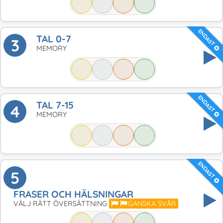
ENDAST
TAL 0-7
3
MEMORY
ENDAST
TAL 7-15
4
MEMORY
ENDAST
5
FRASER OCH HÄLSNINGAR
VÄLJ RÄTT ÖVERSÄTTNING
GANSKA SVÅR