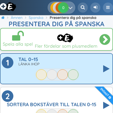
0
0
0
0
Ämnen
Spanska
Presentera dig på spanska
PRESENTERA DIG PÅ SPANSKA
Spela alla spel
Fler fördelar som plusmedlem
TAL 0–15
1
LÄNKA IHOP
ENDAST
2
SORTERA BOKSTÄVER TILL TALEN 0-15