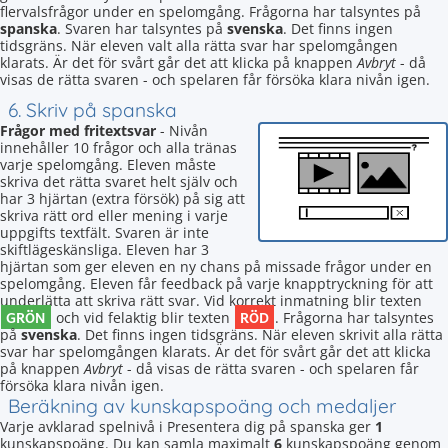
flervalsfrågor under en spelomgång. Frågorna har talsyntes på
spanska
. Svaren har talsyntes på
svenska
. Det finns ingen
tidsgräns. När eleven valt alla rätta svar har spelomgången
klarats. Är det för svårt går det att klicka på knappen
Avbryt
- då
visas de rätta svaren - och spelaren får försöka klara nivån igen.
6. Skriv på spanska
Frågor med fritextsvar
- Nivån
innehåller 10 frågor och alla tränas
varje spelomgång. Eleven måste
skriva det rätta svaret helt själv och
har 3 hjärtan (extra försök) på sig att
skriva rätt ord eller mening i varje
uppgifts textfält. Svaren är inte
skiftlägeskänsliga. Eleven har 3
hjärtan som ger eleven en ny chans på missade frågor under en
spelomgång. Eleven får feedback på varje knapptryckning för att
underlätta att skriva rätt svar. Vid korrekt inmatning blir texten
GRÖN
RÖD
och vid felaktig blir texten
. Frågorna har talsyntes
på
svenska
. Det finns ingen tidsgräns. När eleven skrivit alla rätta
svar har spelomgången klarats. Är det för svårt går det att klicka
på knappen
Avbryt
- då visas de rätta svaren - och spelaren får
försöka klara nivån igen.
Beräkning av kunskapspoäng och medaljer
Varje avklarad spelnivå i Presentera dig på spanska ger
1
kunskapspoäng. Du kan samla maximalt
6
kunskapspoäng genom