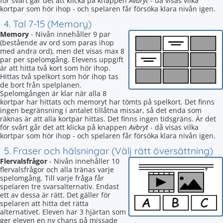
för svårt går det att klicka på knappen
Avbryt
- då visas vilka
kortpar som hör ihop - och spelaren får försöka klara nivån igen.
4. Tal 7-15 (Memory)
Memory
- Nivån innehåller 9 par
(bestående av ord som paras ihop
med andra ord), men det visas max 8
par per spelomgång. Elevens uppgift
är att hitta två kort som hör ihop.
Hittas två spelkort som hör ihop tas
de bort från spelplanen.
Spelomgången är klar när alla 8
kortpar har hittats och memoryt har tömts på spelkort. Det finns
ingen begränsning i antalet tillåtna missar, så det enda som
räknas är att alla kortpar hittas. Det finns ingen tidsgräns. Är det
för svårt går det att klicka på knappen
Avbryt
- då visas vilka
kortpar som hör ihop - och spelaren får försöka klara nivån igen.
5. Fraser och hälsningar (Välj rätt översättning)
Flervalsfrågor
- Nivån innehåller 10
flervalsfrågor och alla tränas varje
spelomgång. Till varje fråga får
spelaren tre svarsalternativ. Endast
ett av dessa är rätt. Det gäller för
spelaren att hitta det rätta
alternativet. Eleven har 3 hjärtan som
ger eleven en ny chans på missade