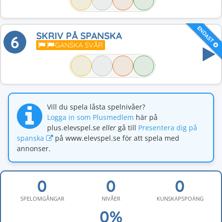
ENDAST
SKRIV PÅ SPANSKA
6
GANSKA SVÅR
Vill du spela låsta spelnivåer?
Logga in som Plusmedlem
här på
plus.elevspel.se
eller
gå till
Presentera dig på
spanska
på www.elevspel.se för att spela med
annonser.
SPELOMGÅNGAR
NIVÅER
KUNSKAPSPOÄNG