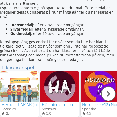
att klara alla
6
nivåer.
I spelet Presentera dig på spanska kan du totalt få 18 medaljer.
Medaljer delas ut baserat på hur många gånger du har klarat en
nivå:
Bronsmedalj
: efter 2 avklarade omgångar.
Silvermedalj
: efter 5 avklarade omgångar.
Guldmedalj
: efter 10 avklarade omgångar.
Kunskapspoäng ges endast för nivåer som du inte har klarat
tidigare, det vill säga de nivåer som ännu inte har förbockade
gröna cirklar. Även efter att du har klarat en nivå och fått både
kunskapspoäng och medaljer kan du fortsätta träna på den, men
det ger inga fler kunskapspoäng eller medaljer.
Liknande spel
Verbet LLAMAR (att heta och presentera sig)
Hälsningar och artighetsfraser
Nummer 0-12 (Nú
Spanska
Spanska
Spanska
2,4
5,0
4,5