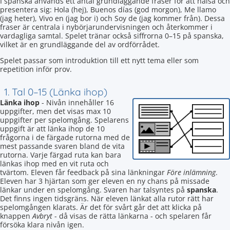
I spanska används ett antal grundläggande fraser för att hälsa och
presentera sig: Hola (hej), Buenos días (god morgon), Me llamo
(jag heter), Vivo en (jag bor i) och Soy de (jag kommer från). Dessa
fraser är centrala i nybörjarundervisningen och återkommer i
vardagliga samtal. Spelet tränar också siffrorna 0–15 på spanska,
vilket är en grundläggande del av ordförrådet.
Spelet passar som introduktion till ett nytt tema eller som
repetition inför prov.
1. Tal 0–15 (Länka ihop)
Länka ihop
- Nivån innehåller 16
uppgifter, men det visas max 10
uppgifter per spelomgång. Spelarens
uppgift är att länka ihop de 10
frågorna i de färgade rutorna med de
mest passande svaren bland de vita
rutorna. Varje färgad ruta kan bara
länkas ihop med en vit ruta och
tvärtom. Eleven får feedback på sina länkningar
Före inlämning
.
Eleven har 3 hjärtan som ger eleven en ny chans på missade
länkar under en spelomgång. Svaren har talsyntes på
spanska
.
Det finns ingen tidsgräns. När eleven länkat alla rutor rätt har
spelomgången klarats. Är det för svårt går det att klicka på
knappen
Avbryt
- då visas de rätta länkarna - och spelaren får
försöka klara nivån igen.