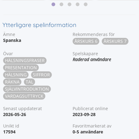
Ytterligare spelinformation
Ämne
Rekommenderas för
Spanska
ÅRSKURS 6
ÅRSKURS 7
Övar
Spelskapare
Raderad användare
HÄLSNINGSFRASER
PRESENTATION
HÄLSNING
SIFFROR
RÄKNA
TAL
SJÄLVINTRODUKTION
VARDAGSUTTRYCK
Senast uppdaterat
Publicerat online
2026-05-26
2023-09-28
Unikt id
Favoritmarkerat av
17594
0-5 användare