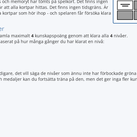
s och memoryt har tömts på spelkort. Det finns ingen
 att alla kortpar hittas. Det finns ingen tidsgräns. Är
ka kortpar som hör ihop - och spelaren får försöka klara
er
samla maximalt
4
kunskapspoäng genom att klara alla
4
nivåer.
t baserat på hur många gånger du har klarat en nivå:
igare, det vill säga de nivåer som ännu inte har förbockade gröna 
ch medaljer kan du fortsätta träna på den, men det ger inga fler 