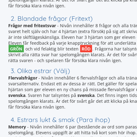
får försöka klara nivån igen.
2. Blandade frågor (Fritext)
Frågor med fritextsvar
- Nivån innehåller 8 frågor och alla tr
svaret helt själv och har 4 hjärtan (extra försök) på sig att skriv
är inte skiftlägeskänsliga. Eleven har 3 hjärtan som ger elev
Eleven får feedback på varje knapptryckning för att underlätta a
GRÖN
RÖD
och vid felaktig blir texten
. Frågorna har talsyn
skrivit alla rätta svar har spelomgången klarats. Är det för svå
rätta svaren - och spelaren får försöka klara nivån igen.
3. Olika estrar (Välj)
Flervalsfrågor
- Nivån innehåller 6 flervalsfrågor och alla träna
svarsalternativ. Endast ett av dessa är rätt. Det gäller för spela
hjärtan som ger eleven en ny chans på missade flervalsfrågor
svenska
. Svaren har talsyntes på
svenska
. Det finns ingen tid
spelomgången klarats. Är det för svårt går det att klicka på k
får försöka klara nivån igen.
4. Estrars lukt & smak (Para ihop)
Memory
- Nivån innehåller 6 par (bestående av ord som paras
spelomgång. Elevens uppgift är att hitta två kort som hör ihop.