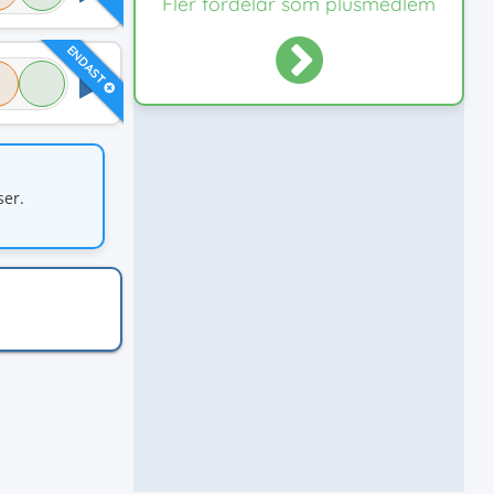
Fler fördelar som plusmedlem
ENDAST
ser.