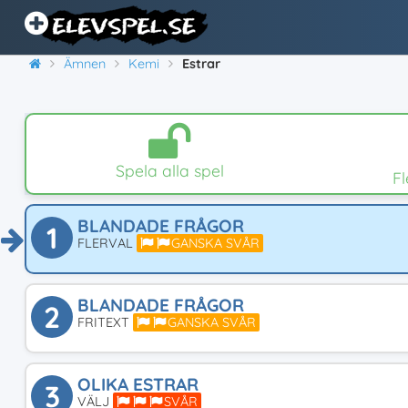
Ämnen
Kemi
Estrar
Spela alla spel
F
BLANDADE FRÅGOR
1
FLERVAL
GANSKA SVÅR
BLANDADE FRÅGOR
2
FRITEXT
GANSKA SVÅR
OLIKA ESTRAR
3
VÄLJ
SVÅR