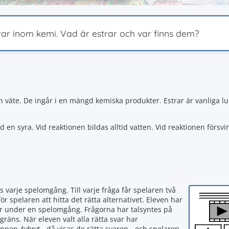
trar inom kemi. Vad är estrar och var finns dem?
 väte. De ingår i en mängd kemiska produkter. Estrar är vanliga lu
 en syra. Vid reaktionen bildas alltid vatten. Vid reaktionen försv
s varje spelomgång. Till varje fråga får spelaren två
för spelaren att hitta det rätta alternativet. Eleven har
or under en spelomgång. Frågorna har talsyntes på
sgräns. När eleven valt alla rätta svar har
nappen
Avbryt
- då visas de rätta svaren - och spelaren