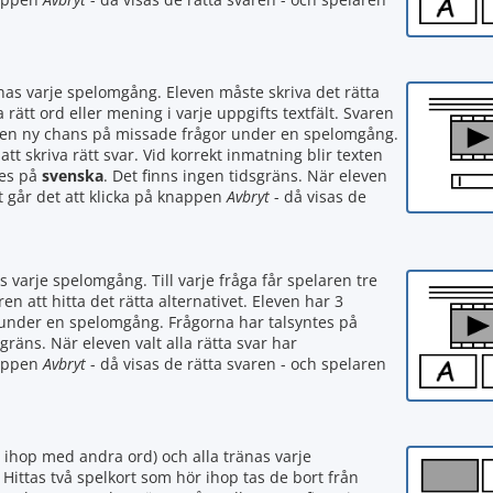
änas varje spelomgång. Eleven måste skriva det rätta
a rätt ord eller mening i varje uppgifts textfält. Svaren
en en ny chans på missade frågor under en spelomgång.
tt skriva rätt svar. Vid korrekt inmatning blir texten
tes på
svenska
. Det finns ingen tidsgräns. När eleven
rt går det att klicka på knappen
Avbryt
- då visas de
s varje spelomgång. Till varje fråga får spelaren tre
ren att hitta det rätta alternativet. Eleven har 3
 under en spelomgång. Frågorna har talsyntes på
sgräns. När eleven valt alla rätta svar har
nappen
Avbryt
- då visas de rätta svaren - och spelaren
 ihop med andra ord) och alla tränas varje
 Hittas två spelkort som hör ihop tas de bort från