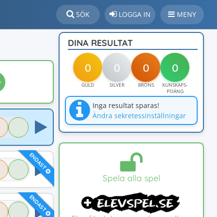
SÖK
LOGGA IN
MENY
DINA RESULTAT
0
0
0
0
GULD
SILVER
BRONS
KUNSKAPS-
POÄNG
Inga resultat sparas!
Ändra sekretessinställningar
ENDAST
Spela alla spel
ENDAST