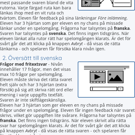
mest passande svaren bland de vita
rutorna. Varje färgad ruta kan bara
länkas ihop med en vit ruta och
tvärtom. Eleven får feedback på sina länkningar
Före inlämning
.
Eleven har 3 hjärtan som ger eleven en ny chans på missade
länkar under en spelomgång. Frågorna har talsyntes på
franska
.
Svaren har talsyntes på
svenska
. Det finns ingen tidsgräns. När
eleven länkat alla rutor rätt har spelomgången klarats. Är det för
svårt går det att klicka på knappen
Avbryt
- då visas de rätta
länkarna - och spelaren får försöka klara nivån igen.
2. Översätt till svenska
Frågor med fritextsvar
- Nivån
innehåller 17 frågor, men det visas
max 10 frågor per spelomgång.
Eleven måste skriva det rätta svaret
helt själv och har 3 hjärtan (extra
försök) på sig att skriva rätt ord eller
mening i varje uppgifts textfält.
Svaren är inte skiftlägeskänsliga.
Eleven har 3 hjärtan som ger eleven en ny chans på missade
frågor under en spelomgång. Eleven får ingen feedback när svaret
skrivs, vilket gör uppgiften lite svårare. Frågorna har talsyntes på
franska
. Det finns ingen tidsgräns. När eleven skrivit alla rätta
svar har spelomgången klarats. Är det för svårt går det att klicka
på knappen
Avbryt
- då visas de rätta svaren - och spelaren får