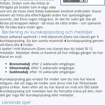
hittats. Orden som ska hittas är
förlagda på brädet som 4-vägs raka
ord och de listas med dolda bokstäver bredvid ordbrädet. Klarar
eleven att hitta alla efterfrågade orden har spelomgången
vunnits. Det finns ingen tidsgräns. Är det för svårt går det att
klicka på knappen
Avbryt
- då visas de rätta orden - och spelaren
får försöka klara nivån igen.
Beräkning av kunskapspoäng och medaljer
Varje avklarad spelnivå i I mitt klassrum (Dans ma classe) ger
1
kunskapspoäng. Du kan samla maximalt
4
kunskapspoäng genom
att klara alla
4
nivåer.
I spelet I mitt klassrum (Dans ma classe) kan du totalt få 12
medaljer. Medaljer delas ut baserat på hur många gånger du har
klarat en nivå:
Bronsmedalj
: efter 2 avklarade omgångar.
Silvermedalj
: efter 5 avklarade omgångar.
Guldmedalj
: efter 10 avklarade omgångar.
Kunskapspoäng ges endast för nivåer som du inte har klarat
tidigare, det vill säga de nivåer som ännu inte har förbockade
gröna cirklar. Även efter att du har klarat en nivå och fått både
kunskapspoäng och medaljer kan du fortsätta träna på den, men
det ger inga fler kunskapspoäng eller medaljer.
Liknande spel