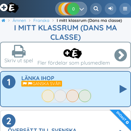
0
0
0
0
Ämnen
Franska
I mitt klassrum (Dans ma classe)
I MITT KLASSRUM (DANS MA
CLASSE)
Skriv ut spel
Fler fördelar som plusmedlem
LÄNKA IHOP
1
GANSKA SVÅR
ENDAST
2
ÖVERSÄTT TILL SVENSKA