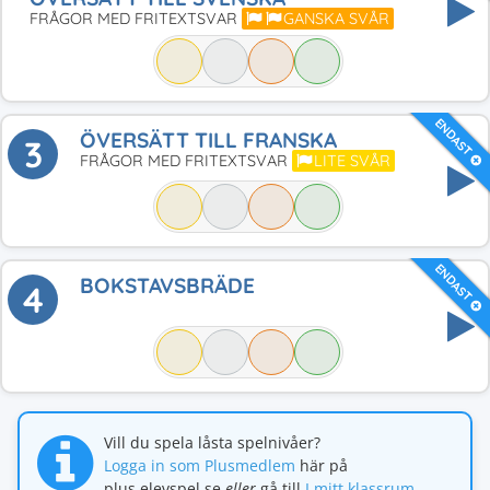
FRÅGOR MED FRITEXTSVAR
GANSKA SVÅR
ENDAST
ÖVERSÄTT TILL FRANSKA
3
FRÅGOR MED FRITEXTSVAR
LITE SVÅR
ENDAST
BOKSTAVSBRÄDE
4
Vill du spela låsta spelnivåer?
Logga in som Plusmedlem
här på
plus.elevspel.se
eller
gå till
I mitt klassrum