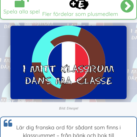
Spela alla spel
Fler fördelar som plusmedlem
Bild: Elevspel
Lär dig franska ord för sådant som finns i
klassrummet – från bänk och bok till