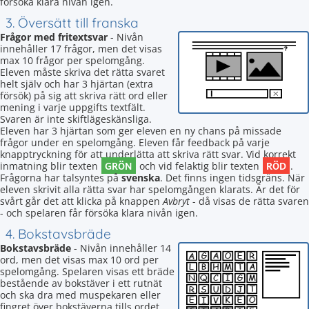
försöka klara nivån igen.
3. Översätt till franska
Frågor med fritextsvar
- Nivån
innehåller 17 frågor, men det visas
max 10 frågor per spelomgång.
Eleven måste skriva det rätta svaret
helt själv och har 3 hjärtan (extra
försök) på sig att skriva rätt ord eller
mening i varje uppgifts textfält.
Svaren är inte skiftlägeskänsliga.
Eleven har 3 hjärtan som ger eleven en ny chans på missade
frågor under en spelomgång. Eleven får feedback på varje
knapptryckning för att underlätta att skriva rätt svar. Vid korrekt
GRÖN
RÖD
inmatning blir texten
och vid felaktig blir texten
.
Frågorna har talsyntes på
svenska
. Det finns ingen tidsgräns. När
eleven skrivit alla rätta svar har spelomgången klarats. Är det för
svårt går det att klicka på knappen
Avbryt
- då visas de rätta svaren
- och spelaren får försöka klara nivån igen.
4. Bokstavsbräde
Bokstavsbräde
- Nivån innehåller 14
ord, men det visas max 10 ord per
spelomgång. Spelaren visas ett bräde
bestående av bokstäver i ett rutnät
och ska dra med muspekaren eller
fingret över bokstäverna tills ordet