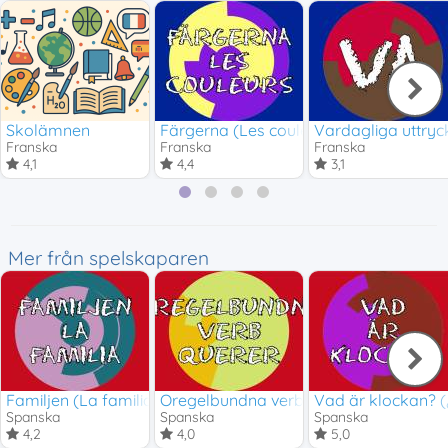
Skolämnen
Färgerna (Les couleurs)
Vardagliga uttryc
Franska
Franska
Franska
4,1
4,4
3,1
Mer från spelskaparen
Familjen (La familia)
Oregelbundna verb: querer - ir
Vad är klockan? (
Spanska
Spanska
Spanska
4,2
4,0
5,0