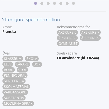
Ytterligare spelinformation
Ämne
Rekommenderas för
Franska
ÅRSKURS 6
ÅRSKURS 7
ÅRSKURS 8
ÅRSKURS 9
GYMNASIET
Övar
Spelskapare
En användare (id 336544)
KLASSRUM
SKOLA
ELEV
LÄRARE
BOK
BORD
STOL
PENNFODRAL
SURFPLATTA
SKOLMATERIAL
VARDAGSORD
SUBSTANTIV
MODERNA SPRÅK