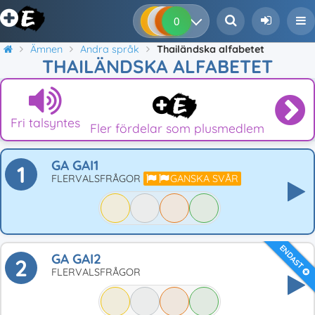
0
0
0
0
Ämnen
Andra språk
Thailändska alfabetet
THAILÄNDSKA ALFABETET
Fri talsyntes
Fler fördelar som plusmedlem
GA GAI1
1
FLERVALSFRÅGOR
GANSKA SVÅR
ENDAST
GA GAI2
2
FLERVALSFRÅGOR