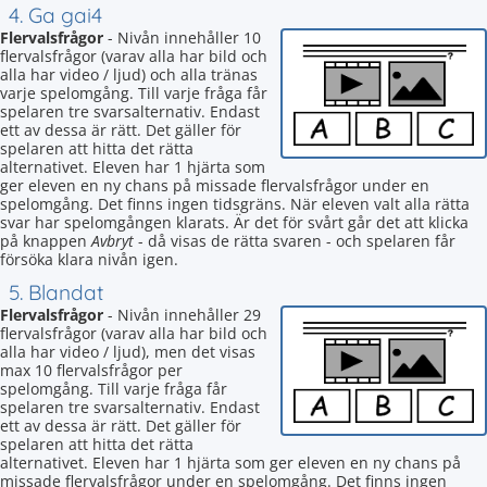
4. Ga gai4
Flervalsfrågor
- Nivån innehåller 10
flervalsfrågor (varav alla har bild och
alla har video / ljud) och alla tränas
varje spelomgång. Till varje fråga får
spelaren tre svarsalternativ. Endast
ett av dessa är rätt. Det gäller för
spelaren att hitta det rätta
alternativet. Eleven har 1 hjärta som
ger eleven en ny chans på missade flervalsfrågor under en
spelomgång. Det finns ingen tidsgräns. När eleven valt alla rätta
svar har spelomgången klarats. Är det för svårt går det att klicka
på knappen
Avbryt
- då visas de rätta svaren - och spelaren får
försöka klara nivån igen.
5. Blandat
Flervalsfrågor
- Nivån innehåller 29
flervalsfrågor (varav alla har bild och
alla har video / ljud), men det visas
max 10 flervalsfrågor per
spelomgång. Till varje fråga får
spelaren tre svarsalternativ. Endast
ett av dessa är rätt. Det gäller för
spelaren att hitta det rätta
alternativet. Eleven har 1 hjärta som ger eleven en ny chans på
missade flervalsfrågor under en spelomgång. Det finns ingen