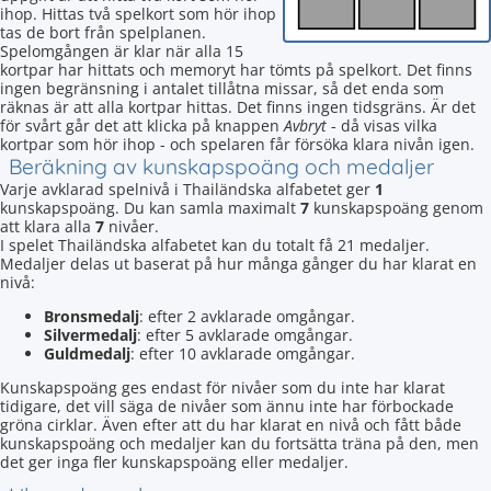
ihop. Hittas två spelkort som hör ihop
tas de bort från spelplanen.
Spelomgången är klar när alla 15
kortpar har hittats och memoryt har tömts på spelkort. Det finns
ingen begränsning i antalet tillåtna missar, så det enda som
räknas är att alla kortpar hittas. Det finns ingen tidsgräns. Är det
för svårt går det att klicka på knappen
Avbryt
- då visas vilka
kortpar som hör ihop - och spelaren får försöka klara nivån igen.
Beräkning av kunskapspoäng och medaljer
Varje avklarad spelnivå i Thailändska alfabetet ger
1
kunskapspoäng. Du kan samla maximalt
7
kunskapspoäng genom
att klara alla
7
nivåer.
I spelet Thailändska alfabetet kan du totalt få 21 medaljer.
Medaljer delas ut baserat på hur många gånger du har klarat en
nivå:
Bronsmedalj
: efter 2 avklarade omgångar.
Silvermedalj
: efter 5 avklarade omgångar.
Guldmedalj
: efter 10 avklarade omgångar.
Kunskapspoäng ges endast för nivåer som du inte har klarat
tidigare, det vill säga de nivåer som ännu inte har förbockade
gröna cirklar. Även efter att du har klarat en nivå och fått både
kunskapspoäng och medaljer kan du fortsätta träna på den, men
det ger inga fler kunskapspoäng eller medaljer.