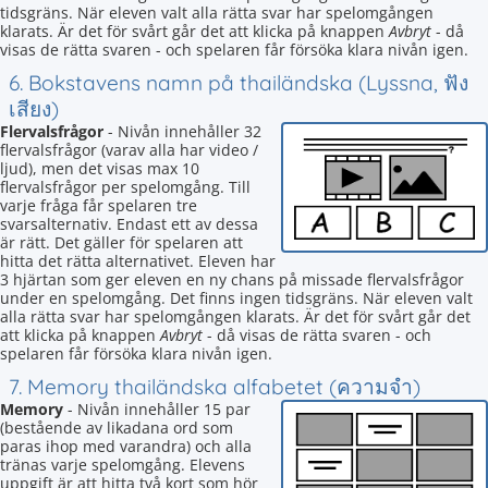
tidsgräns. När eleven valt alla rätta svar har spelomgången
klarats. Är det för svårt går det att klicka på knappen
Avbryt
- då
visas de rätta svaren - och spelaren får försöka klara nivån igen.
6. Bokstavens namn på thailändska (Lyssna, ฟัง
เสียง)
Flervalsfrågor
- Nivån innehåller 32
flervalsfrågor (varav alla har video /
ljud), men det visas max 10
flervalsfrågor per spelomgång. Till
varje fråga får spelaren tre
svarsalternativ. Endast ett av dessa
är rätt. Det gäller för spelaren att
hitta det rätta alternativet. Eleven har
3 hjärtan som ger eleven en ny chans på missade flervalsfrågor
under en spelomgång. Det finns ingen tidsgräns. När eleven valt
alla rätta svar har spelomgången klarats. Är det för svårt går det
att klicka på knappen
Avbryt
- då visas de rätta svaren - och
spelaren får försöka klara nivån igen.
7. Memory thailändska alfabetet (ความจำ)
Memory
- Nivån innehåller 15 par
(bestående av likadana ord som
paras ihop med varandra) och alla
tränas varje spelomgång. Elevens
uppgift är att hitta två kort som hör