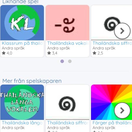
Liknande spel
Klassrum på thailändska
Thailändska vokaler
Thailändska siffro
Andra språk
Andra språk
Andra språk
4,0
3,4
2,5
Mer från spelskaparen
Thailändska långa vokaler
Thailändska siffror
Färger på thailän
Andra språk
Andra språk
Andra språk