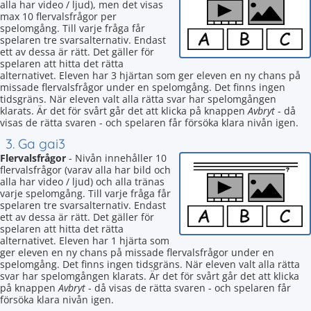
alla har video / ljud), men det visas
max 10 flervalsfrågor per
spelomgång. Till varje fråga får
spelaren tre svarsalternativ. Endast
ett av dessa är rätt. Det gäller för
spelaren att hitta det rätta
alternativet. Eleven har 3 hjärtan som ger eleven en ny chans på
missade flervalsfrågor under en spelomgång. Det finns ingen
tidsgräns. När eleven valt alla rätta svar har spelomgången
klarats. Är det för svårt går det att klicka på knappen
Avbryt
- då
visas de rätta svaren - och spelaren får försöka klara nivån igen.
3. Ga gai3
Flervalsfrågor
- Nivån innehåller 10
flervalsfrågor (varav alla har bild och
alla har video / ljud) och alla tränas
varje spelomgång. Till varje fråga får
spelaren tre svarsalternativ. Endast
ett av dessa är rätt. Det gäller för
spelaren att hitta det rätta
alternativet. Eleven har 1 hjärta som
ger eleven en ny chans på missade flervalsfrågor under en
spelomgång. Det finns ingen tidsgräns. När eleven valt alla rätta
svar har spelomgången klarats. Är det för svårt går det att klicka
på knappen
Avbryt
- då visas de rätta svaren - och spelaren får
försöka klara nivån igen.