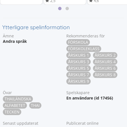
2,5
4,6
Ytterligare spelinformation
Ämne
Rekommenderas för
Andra språk
FÖRSKOLA
FÖRSKOLEKLASS
ÅRSKURS 1
ÅRSKURS 2
ÅRSKURS 3
ÅRSKURS 4
ÅRSKURS 5
ÅRSKURS 6
ÅRSKURS 7
ÅRSKURS 8
ÅRSKURS 9
Övar
Spelskapare
En användare (id 17456)
THAILÄNDSKA
ALFABETET
THAI
TECKEN
Senast uppdaterat
Publicerat online