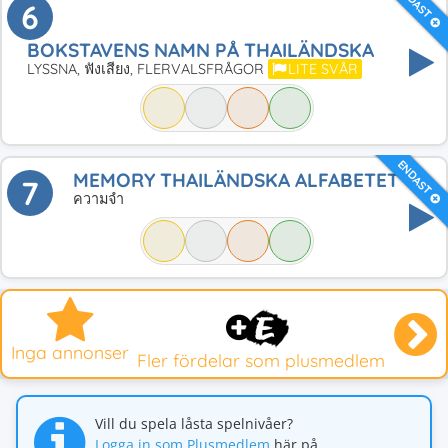
ENDAST
6
BOKSTAVENS NAMN PÅ THAILÄNDSKA
LYSSNA, ฟังเสียง, FLERVALSFRÅGOR
LITE SVÅR
ENDAST
MEMORY THAILÄNDSKA ALFABETET
7
ความจำ
Inga annonser
Fler fördelar som plusmedlem
Vill du spela låsta spelnivåer?
Logga in som Plusmedlem
här på