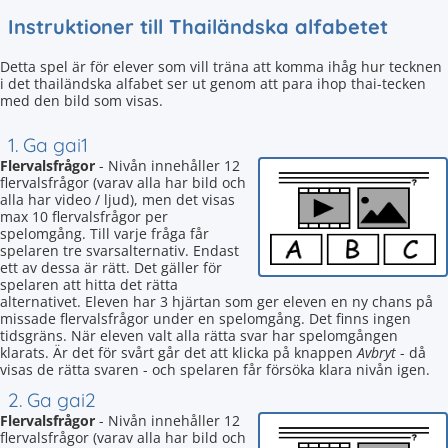
Instruktioner till Thailändska alfabetet
Detta spel är för elever som vill träna att komma ihåg hur tecknen
i det thailändska alfabet ser ut genom att para ihop thai-tecken
med den bild som visas.
1. Ga gai1
Flervalsfrågor
- Nivån innehåller 12
flervalsfrågor (varav alla har bild och
alla har video / ljud), men det visas
max 10 flervalsfrågor per
spelomgång. Till varje fråga får
spelaren tre svarsalternativ. Endast
ett av dessa är rätt. Det gäller för
spelaren att hitta det rätta
alternativet. Eleven har 3 hjärtan som ger eleven en ny chans på
missade flervalsfrågor under en spelomgång. Det finns ingen
tidsgräns. När eleven valt alla rätta svar har spelomgången
klarats. Är det för svårt går det att klicka på knappen
Avbryt
- då
visas de rätta svaren - och spelaren får försöka klara nivån igen.
2. Ga gai2
Flervalsfrågor
- Nivån innehåller 12
flervalsfrågor (varav alla har bild och